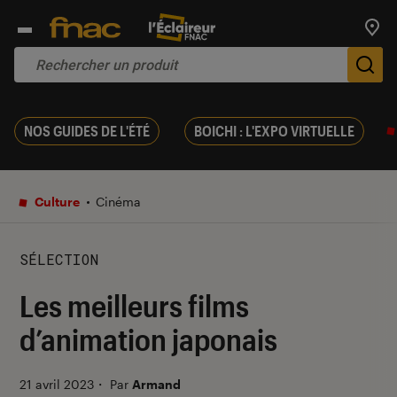
Trouv
De
NOS GUIDES DE L'ÉTÉ
BOICHI : L'EXPO VIRTUELLE
Culture
Cinéma
SÉLECTION
Les meilleurs films
d’animation japonais
21 avril 2023
・
Par
Armand