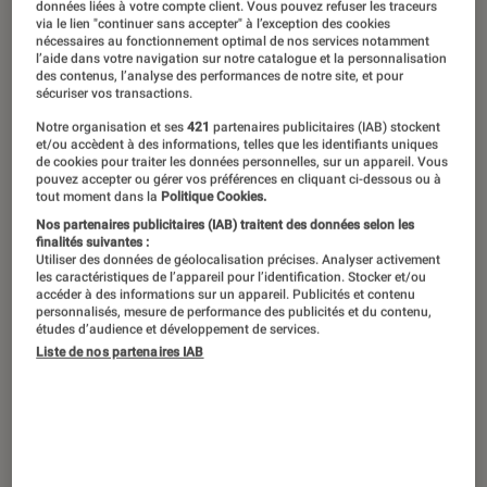
données liées à votre compte client. Vous pouvez refuser les traceurs
su conserver une identité toute
via le lien "continuer sans accepter" à l’exception des cookies
nécessaires au fonctionnement optimal de nos services notamment
particulière qui séduit les spectateurs
l’aide dans votre navigation sur notre catalogue et la personnalisation
des contenus, l’analyse des performances de notre site, et pour
du monde entier. Avec la récente
sécuriser vos transactions.
sortie de Suzume de Makoto Shinkai,
Notre organisation et ses
421
partenaires publicitaires (IAB) stockent
et/ou accèdent à des informations, telles que les identifiants uniques
surnommé « l’héritier de Miyazaki »,
de cookies pour traiter les données personnelles, sur un appareil. Vous
pouvez accepter ou gérer vos préférences en cliquant ci-dessous ou à
plongeons dans cet univers si
tout moment dans la
Politique Cookies.
particulier du cinéma d’animation
Nos partenaires publicitaires (IAB) traitent des données selon les
finalités suivantes :
japonais, sans remplir cette sélection
Utiliser des données de géolocalisation précises. Analyser activement
les caractéristiques de l’appareil pour l’identification. Stocker et/ou
de films Ghibli, car ce serait trop
accéder à des informations sur un appareil. Publicités et contenu
personnalisés, mesure de performance des publicités et du contenu,
facile.
études d’audience et développement de services.
Liste de nos partenaires IAB
Introduction
Pass Culture : retrouvez l’offre culturelle
(DVD, Blu-ray) disponible près de chez vous
À lire aussi