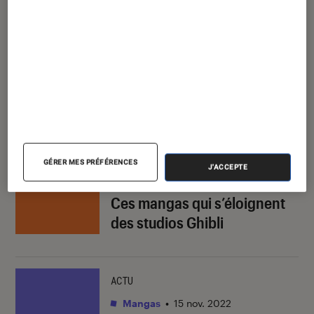
l’animation japonaise. Son récit ingénieux aux
divers niveaux de lecture issu du génie narratif
de Tezuka, permet au film de proposer une
histoire à la fois dense et accessible.
À lire aussi
SÉLECTION
GÉRER MES PRÉFÉRENCES
J'ACCEPTE
Cinéma
•
09 mai. 2025
Ces mangas qui s’éloignent
des studios Ghibli
ACTU
Mangas
•
15 nov. 2022