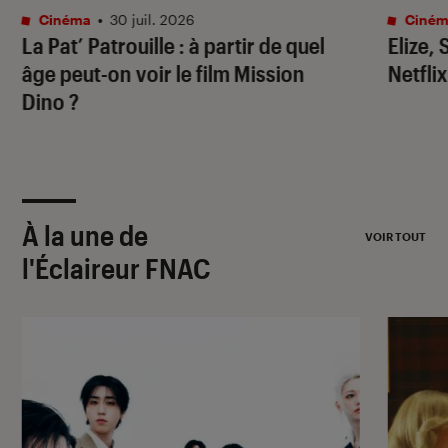
Cinéma
•
30 juil. 2026
Ciném
La Pat’ Patrouille
: à partir de quel
Elize,
âge peut-on voir le film
Mission
Netflix
Dino
?
À la une de
VOIR TOUT
l'Éclaireur FNAC