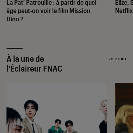
La Pat’ Patrouille
: à partir de quel
Elize,
âge peut-on voir le film
Mission
Netflix
Dino
?
À la une de
VOIR TOUT
l'Éclaireur FNAC