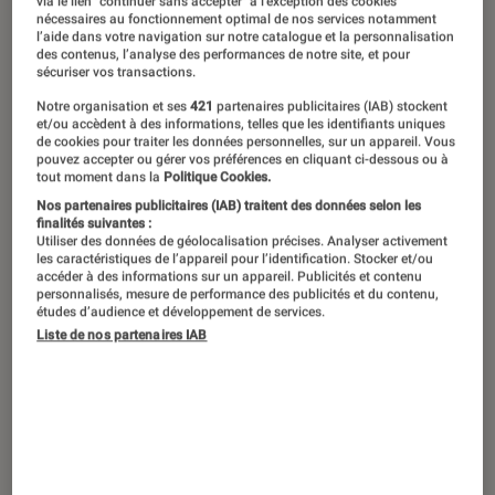
Le cinéma est intimement lié à ses
via le lien "continuer sans accepter" à l’exception des cookies
nécessaires au fonctionnement optimal de nos services notamment
décors. Certains donnent des envies
l’aide dans votre navigation sur notre catalogue et la personnalisation
des contenus, l’analyse des performances de notre site, et pour
d’aventure à cheval, un colt à la
sécuriser vos transactions.
ceinture. D’autres font inévitablement
Notre organisation et ses
421
partenaires publicitaires (IAB) stockent
et/ou accèdent à des informations, telles que les identifiants uniques
naître un doux sentiment amoureux.
de cookies pour traiter les données personnelles, sur un appareil. Vous
pouvez accepter ou gérer vos préférences en cliquant ci-dessous ou à
Ils peuvent également donner le
tout moment dans la
Politique Cookies.
vertige ou provoquer une envie de
Nos partenaires publicitaires (IAB) traitent des données selon les
finalités suivantes :
poursuite en deux roues à travers des
Utiliser des données de géolocalisation précises. Analyser activement
les caractéristiques de l’appareil pour l’identification. Stocker et/ou
ruelles étroites. L’histoire du septième
accéder à des informations sur un appareil. Publicités et contenu
personnalisés, mesure de performance des publicités et du contenu,
art est remplie de lieux devenus
études d’audience et développement de services.
mythiques parce qu’un réalisateur y a
Liste de nos partenaires IAB
posé sa caméra. Petit tour de la
question sans se ruiner en billets
d’avion.