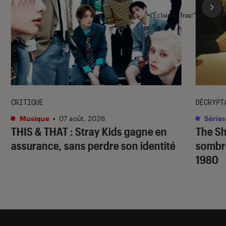
l'Éclaireur fnac">
CRITIQUE
DÉCRYPT
Musique
•
07 août. 2026
Séries
THIS & THAT
: Stray Kids gagne en
The S
assurance, sans perdre son identité
sombr
1980