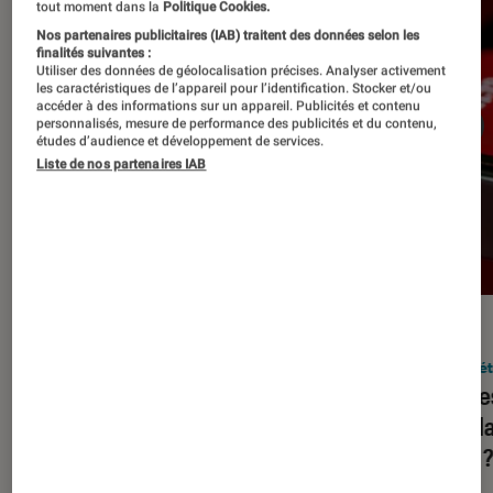
tout moment dans la
Politique Cookies.
Nos partenaires publicitaires (IAB) traitent des données selon les
finalités suivantes :
Utiliser des données de géolocalisation précises. Analyser activement
les caractéristiques de l’appareil pour l’identification. Stocker et/ou
accéder à des informations sur un appareil. Publicités et contenu
personnalisés, mesure de performance des publicités et du contenu,
études d’audience et développement de services.
Liste de nos partenaires IAB
DÉCRYPTAGE
ACTU
Société numérique
•
05 déc. 2023
Socié
Squeezie, HugoDécrypte, Juju
Quelle
Fitcats… Assiste-t-on à une
popula
hybridation de YouTube et de la
2023 
télévision ?