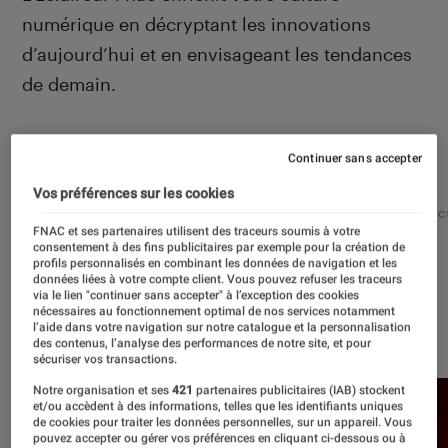
numérique en décryptant les innovations
d’aujourd’hui et en envisageant les tendances
de demain.
Autour de ce sujet
Continuer sans accepter
Vos préférences sur les cookies
Intelligence artificielle
Réseaux sociaux
Cybersécu
FNAC et ses partenaires utilisent des traceurs soumis à votre
consentement à des fins publicitaires par exemple pour la création de
profils personnalisés en combinant les données de navigation et les
données liées à votre compte client. Vous pouvez refuser les traceurs
via le lien "continuer sans accepter" à l’exception des cookies
nécessaires au fonctionnement optimal de nos services notamment
À la une
l’aide dans votre navigation sur notre catalogue et la personnalisation
des contenus, l’analyse des performances de notre site, et pour
sécuriser vos transactions.
Notre organisation et ses
421
partenaires publicitaires (IAB) stockent
et/ou accèdent à des informations, telles que les identifiants uniques
de cookies pour traiter les données personnelles, sur un appareil. Vous
pouvez accepter ou gérer vos préférences en cliquant ci-dessous ou à