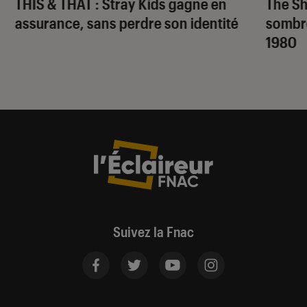
THIS & THAT
: Stray Kids gagne en
The S
assurance, sans perdre son identité
sombr
1980
Suivez la Fnac