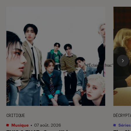
l'Éclaireur fnac">
CRITIQUE
DÉCRYPT
Musique
•
07 août. 2026
Séries