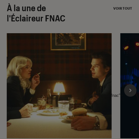
À la une de
VOIR TOUT
l'Éclaireur FNAC
l'Éclaireur fnac">