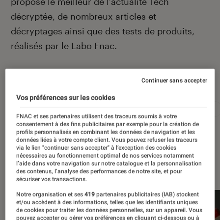
propose le meilleur de l’actualité Tech
décryptée, de nombreux articles et
décryptages ainsi que des tests de produits,
réalisés par le Labo Fnac.
Continuer sans accepter
Autour de ce sujet
Vos préférences sur les cookies
Apple
Intelligence artificielle
Android
Test
FNAC et ses partenaires utilisent des traceurs soumis à votre
consentement à des fins publicitaires par exemple pour la création de
profils personnalisés en combinant les données de navigation et les
données liées à votre compte client. Vous pouvez refuser les traceurs
via le lien "continuer sans accepter" à l’exception des cookies
nécessaires au fonctionnement optimal de nos services notamment
À la une
l’aide dans votre navigation sur notre catalogue et la personnalisation
des contenus, l’analyse des performances de notre site, et pour
sécuriser vos transactions.
Notre organisation et ses
419
partenaires publicitaires (IAB) stockent
et/ou accèdent à des informations, telles que les identifiants uniques
de cookies pour traiter les données personnelles, sur un appareil. Vous
pouvez accepter ou gérer vos préférences en cliquant ci-dessous ou à