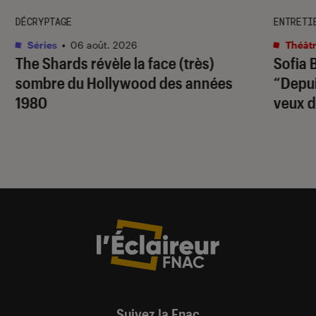
DÉCRYPTAGE
ENTRETI
Séries
•
06 août. 2026
Théâtr
The Shards
révèle la face (très)
Sofia 
sombre du Hollywood des années
“Depuis
1980
veux d
Suivez la Fnac