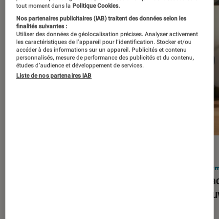
tout moment dans la
Politique Cookies.
Nos partenaires publicitaires (IAB) traitent des données selon les
finalités suivantes :
Utiliser des données de géolocalisation précises. Analyser activement
les caractéristiques de l’appareil pour l’identification. Stocker et/ou
accéder à des informations sur un appareil. Publicités et contenu
personnalisés, mesure de performance des publicités et du contenu,
études d’audience et développement de services.
Liste de nos partenaires IAB
ACTU
ACTU
Smartphones
•
03 mar. 2026
Infor
Apple lance l’iPhone 17e et vient
Le Mac
corriger tous les défauts de son
découv
prédécesseur