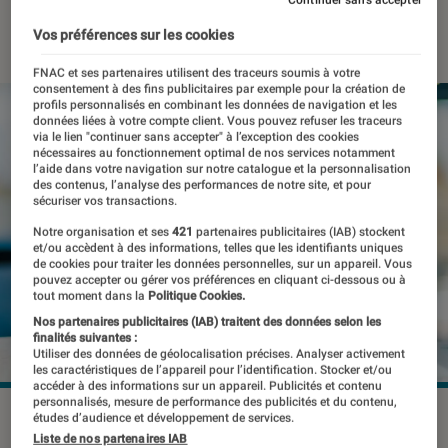
19 juillet 2023
・
Par
Benjamin Logerot
Vos préférences sur les cookies
FNAC et ses partenaires utilisent des traceurs soumis à votre
consentement à des fins publicitaires par exemple pour la création de
profils personnalisés en combinant les données de navigation et les
données liées à votre compte client. Vous pouvez refuser les traceurs
via le lien "continuer sans accepter" à l’exception des cookies
nécessaires au fonctionnement optimal de nos services notamment
l’aide dans votre navigation sur notre catalogue et la personnalisation
des contenus, l’analyse des performances de notre site, et pour
sécuriser vos transactions.
Notre organisation et ses
421
partenaires publicitaires (IAB) stockent
et/ou accèdent à des informations, telles que les identifiants uniques
de cookies pour traiter les données personnelles, sur un appareil. Vous
pouvez accepter ou gérer vos préférences en cliquant ci-dessous ou à
tout moment dans la
Politique Cookies.
Nos partenaires publicitaires (IAB) traitent des données selon les
finalités suivantes :
Utiliser des données de géolocalisation précises. Analyser activement
les caractéristiques de l’appareil pour l’identification. Stocker et/ou
accéder à des informations sur un appareil. Publicités et contenu
personnalisés, mesure de performance des publicités et du contenu,
Les arrière-plans pendant les réunions en vidéo ont le vent
études d’audience et développement de services.
en poupe depuis le COVID.
©monticello / Shutterstock
Liste de nos partenaires IAB