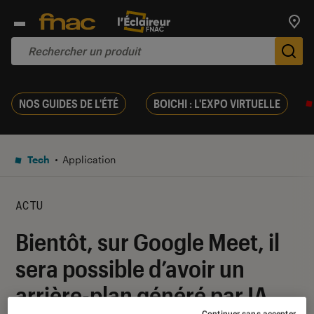
Trouv
De
NOS GUIDES DE L'ÉTÉ
BOICHI : L'EXPO VIRTUELLE
Tech
Application
ACTU
Bientôt, sur Google Meet, il
sera possible d’avoir un
arrière-plan généré par IA
Continuer sans accepter