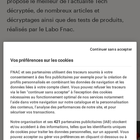
propose le meilleur de l’actualité Tech
décryptée, de nombreux articles et
décryptages ainsi que des tests de produits,
réalisés par le Labo Fnac.
Continuer sans accepter
Autour de ce sujet
Vos préférences sur les cookies
Apple
Intelligence artificielle
Android
Test
FNAC et ses partenaires utilisent des traceurs soumis à votre
consentement à des fins publicitaires par exemple pour la création de
profils personnalisés en combinant les données de navigation et les
données liées à votre compte client. Vous pouvez refuser les traceurs
via le lien "continuer sans accepter" à l’exception des cookies
nécessaires au fonctionnement optimal de nos services notamment
l’aide dans votre navigation sur notre catalogue et la personnalisation
À la une
des contenus, l’analyse des performances de notre site, et pour
sécuriser vos transactions.
Notre organisation et ses
421
partenaires publicitaires (IAB) stockent
et/ou accèdent à des informations, telles que les identifiants uniques
de cookies pour traiter les données personnelles, sur un appareil. Vous
pouvez accepter ou gérer vos préférences en cliquant ci-dessous ou à