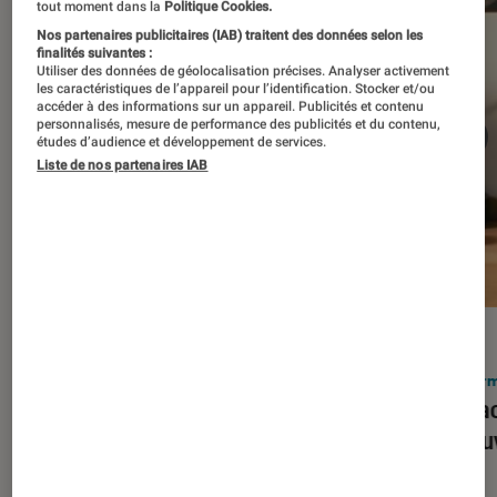
tout moment dans la
Politique Cookies.
Nos partenaires publicitaires (IAB) traitent des données selon les
finalités suivantes :
Utiliser des données de géolocalisation précises. Analyser activement
les caractéristiques de l’appareil pour l’identification. Stocker et/ou
accéder à des informations sur un appareil. Publicités et contenu
personnalisés, mesure de performance des publicités et du contenu,
études d’audience et développement de services.
Liste de nos partenaires IAB
ACTU
ACTU
Smartphones
•
03 mar. 2026
Infor
Apple lance l’iPhone 17e et vient
Le Mac
corriger tous les défauts de son
découv
prédécesseur