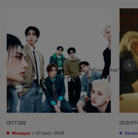
l'Éclaireur fnac">
CRITIQUE
DÉCRYPT
Musique
•
07 août. 2026
Séries