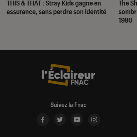
THIS & THAT
: Stray Kids gagne en
The S
assurance, sans perdre son identité
sombr
1980
Suivez la Fnac