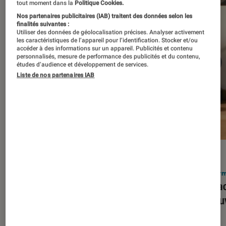
tout moment dans la
Politique Cookies.
Nos partenaires publicitaires (IAB) traitent des données selon les
finalités suivantes :
Utiliser des données de géolocalisation précises. Analyser activement
les caractéristiques de l’appareil pour l’identification. Stocker et/ou
accéder à des informations sur un appareil. Publicités et contenu
personnalisés, mesure de performance des publicités et du contenu,
études d’audience et développement de services.
Liste de nos partenaires IAB
ACTU
ACTU
Smartphones
•
03 mar. 2026
Infor
Apple lance l’iPhone 17e et vient
Le Mac
corriger tous les défauts de son
découv
prédécesseur