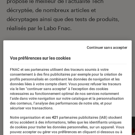
propose le meilleur de l’actualité Tech
décryptée, de nombreux articles et
décryptages ainsi que des tests de produits,
réalisés par le Labo Fnac.
Continuer sans accepter
Autour de ce sujet
Vos préférences sur les cookies
Apple
Intelligence artificielle
Android
Test
FNAC et ses partenaires utilisent des traceurs soumis à votre
consentement à des fins publicitaires par exemple pour la création de
profils personnalisés en combinant les données de navigation et les
données liées à votre compte client. Vous pouvez refuser les traceurs
via le lien "continuer sans accepter" à l’exception des cookies
nécessaires au fonctionnement optimal de nos services notamment
l’aide dans votre navigation sur notre catalogue et la personnalisation
À la une
des contenus, l’analyse des performances de notre site, et pour
sécuriser vos transactions.
Notre organisation et ses
421
partenaires publicitaires (IAB) stockent
et/ou accèdent à des informations, telles que les identifiants uniques
de cookies pour traiter les données personnelles, sur un appareil. Vous
pouvez accepter ou gérer vos préférences en cliquant ci-dessous ou à