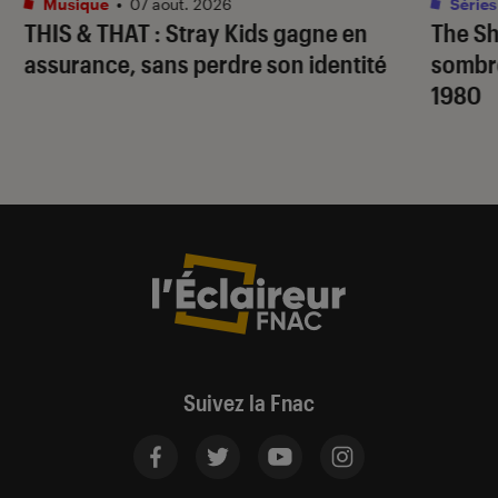
Musique
•
07 août. 2026
Séries
THIS & THAT
: Stray Kids gagne en
The S
assurance, sans perdre son identité
sombr
1980
Suivez la Fnac