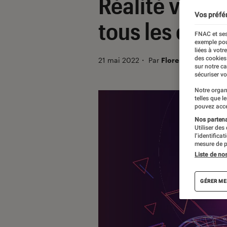
Réalité virtu
Vos préfé
tous les étage
FNAC et ses
exemple pou
liées à votr
des cookies
21 mai 2022
・
Par
Florence Santrot
sur notre c
sécuriser vo
Notre organ
telles que l
pouvez acce
Nos partenai
Utiliser des
l’identifica
mesure de p
Liste de no
GÉRER ME