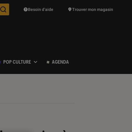
Besoin d’aide
Trouver mon magasin
Des suggestions de produits vont vous être proposées pendant vo
POP CULTURE
AGENDA