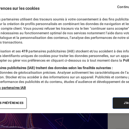
elle, augmentée, mixte…
Continu
rences sur les cookies
s !
 partenaires utilisent des traceurs soumis à votre consentement à des fins publicita
r la création de profils personnalisés en combinant les données de navigation et l
e compte client. Vous pouvez refuser les traceurs via le lien "continuer sans accepter"
 nécessaires au fonctionnement optimal de nos services notamment l’aide dans vot
atalogue et la personnalisation des contenus, l’analyse des performances de notre si
s transactions.
isation et ses
419
partenaires publicitaires (IAB) stockent et/ou accèdent à des inf
es identifiants uniques de cookies pour traiter les données personnelles, sur un appa
Les
pter ou gérer vos préférences en cliquant ci-dessous ou à tout moment dans la
Poli
res publicitaires (IAB) traitent des données selon les finalités suivantes :
 données de géolocalisation précises. Analyser activement les caractéristiques de l’
tion. Stocker et/ou accéder à des informations sur un appareil. Publicités et contenu
erformance des publicités et du contenu, études d’audience et développement de se
s partenaires IAB
S PRÉFÉRENCES
J'