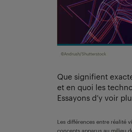
©Andrush/Shutterstock
Que signifient exac
et en quoi les techno
Essayons d’y voir plu
Introduction
Les différences entre réalité v
concepts apparus au milieu d