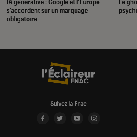
IA générative : Google et l’Europe
Le gho
s’accordent sur un marquage
psycho
obligatoire
Suivez la Fnac