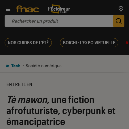
Trouv
De
NOS GUIDES DE L'ÉTÉ
BOICHI : L'EXPO VIRTUELLE
Tech
Société numérique
ENTRETIEN
Tè mawon
, une fiction
afrofuturiste, cyberpunk et
émancipatrice