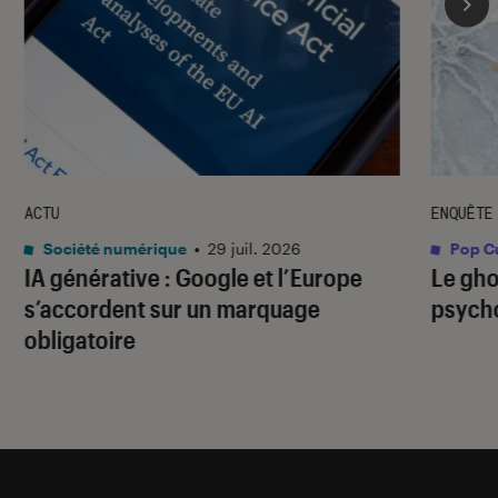
ACTU
ENQUÊTE
Société numérique
•
29 juil. 2026
Pop Cu
IA générative : Google et l’Europe
Le gho
s’accordent sur un marquage
psycho
obligatoire