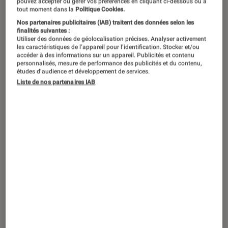
pouvez accepter ou gérer vos préférences en cliquant ci-dessous ou à
tout moment dans la
Politique Cookies.
Écrivain et scénariste de science-
Nos partenaires publicitaires (IAB) traitent des données selon les
finalités suivantes :
fiction, Michael Roch a récemment
Utiliser des données de géolocalisation précises. Analyser activement
les caractéristiques de l’appareil pour l’identification. Stocker et/ou
publié
Tè mawon
. Ce roman
accéder à des informations sur un appareil. Publicités et contenu
personnalisés, mesure de performance des publicités et du contenu,
afrofuturiste se concentre sur des
études d’audience et développement de services.
laissés-pour-compte cherchant à
Liste de nos partenaires IAB
retrouver la terre de leurs ancêtres,
enfouie quelque part sous une ville
techno-futuriste. Rencontre.
Votre roman s’inscrit dans la
science-fiction, et plus
précisément dans l’afrofuturisme.
Qu’est-ce que l’afrofuturisme ?