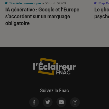
Société numérique
•
29 juil. 2026
Pop Cu
IA générative : Google et l’Europe
Le gho
s’accordent sur un marquage
psycho
obligatoire
Suivez la Fnac