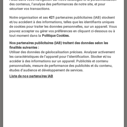
©JF PAGA
des contenus, l’analyse des performances de notre site, et pour
sécuriser vos transactions.
Notre organisation et ses
421
partenaires publicitaires (IAB) stockent
À quel point les technologies peuvent-
et/ou accèdent à des informations, telles que les identifiants uniques
de cookies pour traiter les données personnelles, sur un appareil. Vous
elles booster notre cerveau ?
pouvez accepter ou gérer vos préférences en cliquant ci-dessous ou à
tout moment dans la
Politique Cookies.
Décryptage avec le professeur de
Nos partenaires publicitaires (IAB) traitent des données selon les
psychiatrie Raphaël Gaillard à
finalités suivantes :
Utiliser des données de géolocalisation précises. Analyser activement
l’occasion de la sortie de son livre
les caractéristiques de l’appareil pour l’identification. Stocker et/ou
accéder à des informations sur un appareil. Publicités et contenu
L’Homme augmenté – Futurs de nos
personnalisés, mesure de performance des publicités et du contenu,
études d’audience et développement de services.
cerveaux
.
Liste de nos partenaires IAB
Introduction
Quand on entend parler d’implant cérébral,
c’est généralement dans les œuvres de
science-fiction
ou dans les annonces
fantaisistes d’
Elon Musk
. Cependant, la