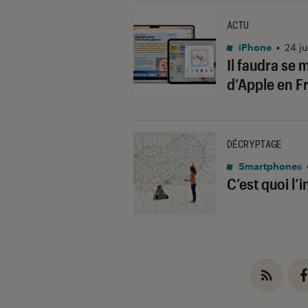
ACTU
iPhone
•
24 j
Il faudra se 
d’Apple en F
DÉCRYPTAGE
Smartphones
C’est quoi l’i