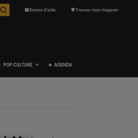
Besoin d’aide
Trouver mon magasin
Des suggestions de produits vont vous être proposées pendant vo
POP CULTURE
AGENDA