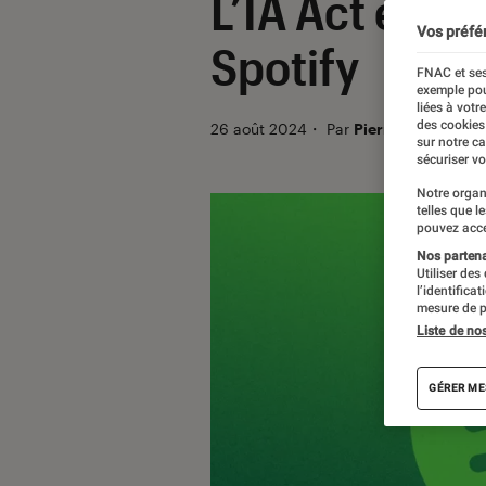
L’IA Act eur
Vos préfé
Spotify
FNAC et ses
exemple pou
liées à votr
des cookies
26 août 2024
・
Par
Pierre Crochart
sur notre c
sécuriser vo
Notre organ
telles que l
pouvez acce
Nos partenai
Utiliser des
l’identifica
mesure de p
Liste de no
GÉRER ME