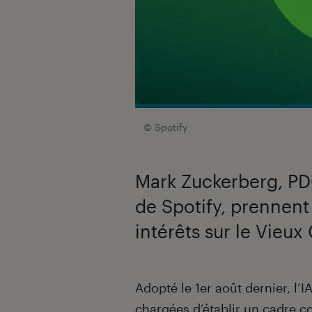
© Spotify
Mark Zuckerberg, PD
de Spotify, prennent
intérêts sur le Vieux
Introduction
Adopté le 1
er
août dernier, l’
chargées d’établir un cadre c