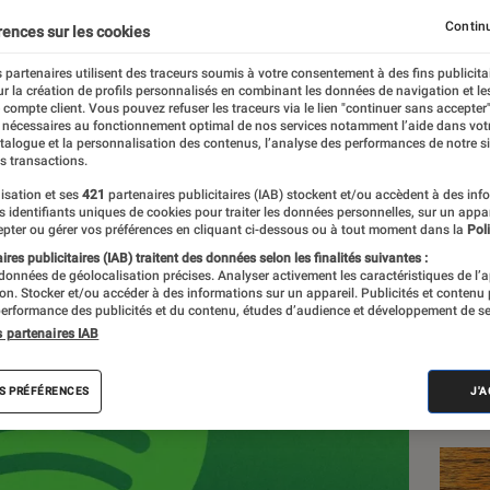
opéen donne des boutons
Continu
rences sur les cookies
 partenaires utilisent des traceurs soumis à votre consentement à des fins publicita
r la création de profils personnalisés en combinant les données de navigation et l
e compte client. Vous pouvez refuser les traceurs via le lien "continuer sans accepter"
 nécessaires au fonctionnement optimal de nos services notamment l’aide dans vot
atalogue et la personnalisation des contenus, l’analyse des performances de notre si
s transactions.
isation et ses
421
partenaires publicitaires (IAB) stockent et/ou accèdent à des inf
es identifiants uniques de cookies pour traiter les données personnelles, sur un appa
Les
pter ou gérer vos préférences en cliquant ci-dessous ou à tout moment dans la
Poli
res publicitaires (IAB) traitent des données selon les finalités suivantes :
 données de géolocalisation précises. Analyser activement les caractéristiques de l’
tion. Stocker et/ou accéder à des informations sur un appareil. Publicités et contenu
erformance des publicités et du contenu, études d’audience et développement de se
s partenaires IAB
S PRÉFÉRENCES
J'