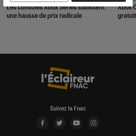
Les consoles Xbox Series subissent
Xbox C
une hausse de prix radicale
gratui
Suivez la Fnac