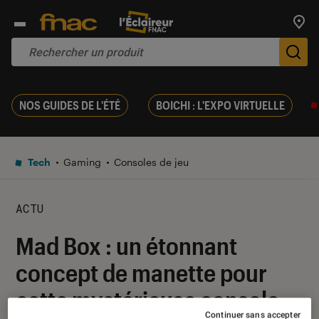
Trouv
De
NOS GUIDES DE L'ÉTÉ
BOICHI : L'EXPO VIRTUELLE
Tech
Gaming
Consoles de jeu
ACTU
Mad Box : un étonnant
concept de manette pour
cette mystérieuse console
Continuer sans accepter