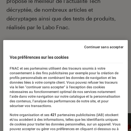
propose le meilleur de l’actualité Tech
décryptée, de nombreux articles et
décryptages ainsi que des tests de produits,
réalisés par le Labo Fnac.
Continuer sans accepter
Autour de ce sujet
Vos préférences sur les cookies
Apple
Intelligence artificielle
Android
Test
FNAC et ses partenaires utilisent des traceurs soumis à votre
consentement à des fins publicitaires par exemple pour la création de
profils personnalisés en combinant les données de navigation et les
données liées à votre compte client. Vous pouvez refuser les traceurs
via le lien "continuer sans accepter" à l’exception des cookies
nécessaires au fonctionnement optimal de nos services notamment
À la une
l’aide dans votre navigation sur notre catalogue et la personnalisation
des contenus, l’analyse des performances de notre site, et pour
sécuriser vos transactions.
Notre organisation et ses
421
partenaires publicitaires (IAB) stockent
et/ou accèdent à des informations, telles que les identifiants uniques
de cookies pour traiter les données personnelles, sur un appareil. Vous
pouvez accepter ou gérer vos préférences en cliquant ci-dessous ou à