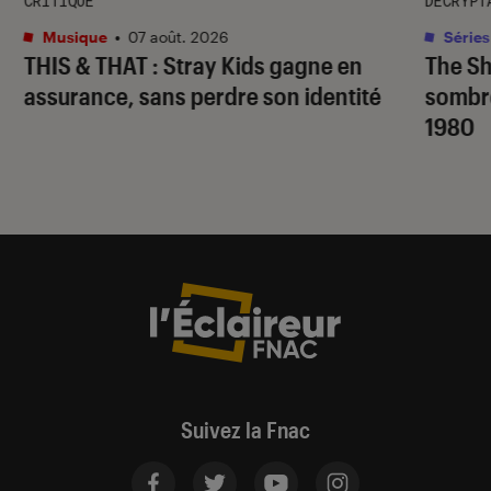
CRITIQUE
DÉCRYPT
Musique
•
07 août. 2026
Séries
THIS & THAT
: Stray Kids gagne en
The S
assurance, sans perdre son identité
sombr
1980
Suivez la Fnac