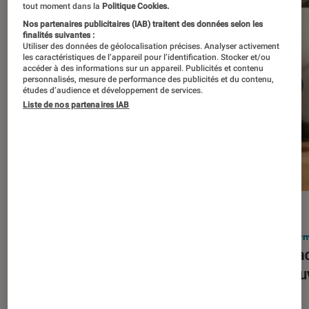
tout moment dans la
Politique Cookies.
Nos partenaires publicitaires (IAB) traitent des données selon les
finalités suivantes :
Utiliser des données de géolocalisation précises. Analyser activement
les caractéristiques de l’appareil pour l’identification. Stocker et/ou
accéder à des informations sur un appareil. Publicités et contenu
personnalisés, mesure de performance des publicités et du contenu,
études d’audience et développement de services.
Liste de nos partenaires IAB
ACTU
ACTU
Smartphones
•
03 mar. 2026
Infor
Apple lance l’iPhone 17e et vient
Le Mac
corriger tous les défauts de son
découv
prédécesseur