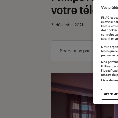
votre télévis
Vos préfé
FNAC et ses
exemple pou
21 décembre 2021
liées à votr
des cookies
sur notre c
sécuriser vo
Notre organ
Sponsorisé par
telles que l
pouvez acce
Nos partenai
Utiliser des
l’identifica
mesure de p
Liste de no
GÉRER ME