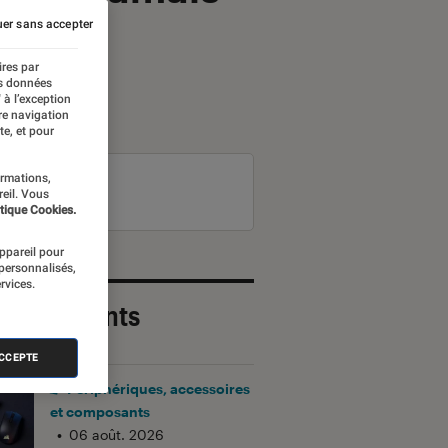
er sans accepter
ires par
es données
 à l’exception
re navigation
te, et pour
ormations,
reil. Vous
tique Cookies.
appareil pour
 personnalisés,
rvices.
 plus récents
ACCEPTE
Périphériques, accessoires
et composants
•
06 août. 2026