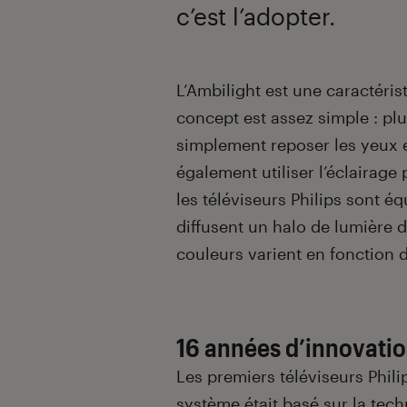
c’est l’adopter.
Introduction
L’Ambilight est une caractéris
concept est assez simple : pl
simplement reposer les yeux e
également utiliser l’éclairage
les téléviseurs Philips sont é
diffusent un halo de lumière d
couleurs varient en fonction 
16 années d’innovation
Les premiers téléviseurs Phili
système était basé sur la tec