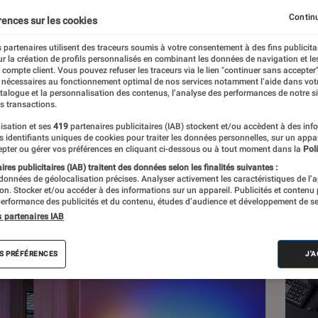
eur de la même façon
Continu
rences sur les cookies
 partenaires utilisent des traceurs soumis à votre consentement à des fins publicita
r la création de profils personnalisés en combinant les données de navigation et l
e compte client. Vous pouvez refuser les traceurs via le lien "continuer sans accepter"
 nécessaires au fonctionnement optimal de nos services notamment l’aide dans vot
atalogue et la personnalisation des contenus, l’analyse des performances de notre si
s transactions.
isation et ses
419
partenaires publicitaires (IAB) stockent et/ou accèdent à des inf
es identifiants uniques de cookies pour traiter les données personnelles, sur un appa
pter ou gérer vos préférences en cliquant ci-dessous ou à tout moment dans la
Poli
res publicitaires (IAB) traitent des données selon les finalités suivantes :
 données de géolocalisation précises. Analyser activement les caractéristiques de l’
tion. Stocker et/ou accéder à des informations sur un appareil. Publicités et contenu
erformance des publicités et du contenu, études d’audience et développement de se
s partenaires IAB
Les
S PRÉFÉRENCES
J'