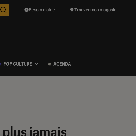
Besoin d’aide
Trouver mon magasin
Des suggestions de produits vont vous être proposées pendant vo
POP CULTURE
AGENDA
 plus jamais