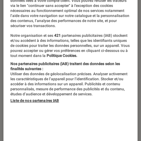
données liées à votre compte client. Vous pouvez refuser les traceurs
via le lien "continuer sans accepter" à l’exception des cookies
nécessaires au fonctionnement optimal de nos services notamment
l’aide dans votre navigation sur notre catalogue et la personnalisation
Après deux éditions sacrifiées en
des contenus, l’analyse des performances de notre site, et pour
sécuriser vos transactions.
raison de la situation sanitaire, l’IFA
Notre organisation et ses
421
partenaires publicitaires (IAB) stockent
2022 est largement accaparé par les
et/ou accèdent à des informations, telles que les identifiants uniques
de cookies pour traiter les données personnelles, sur un appareil. Vous
fabricants de TV et de moniteurs. Et la
pouvez accepter ou gérer vos préférences en cliquant ci-dessous ou à
tout moment dans la
Politique Cookies.
frontière entre les deux familles de
Nos partenaires publicitaires (IAB) traitent des données selon les
produits est plus fine que jamais.
finalités suivantes :
Utiliser des données de géolocalisation précises. Analyser activement
les caractéristiques de l’appareil pour l’identification. Stocker et/ou
accéder à des informations sur un appareil. Publicités et contenu
personnalisés, mesure de performance des publicités et du contenu,
Introduction
Bien sûr, les écrans démesurés, à la définition
études d’audience et développement de services.
hors de commun, ont toujours tenu une place
Liste de nos partenaires IAB
particulière dans les allées du Messe de Berlin.
Mais, cette année plus que les précédentes, les
fabricants prennent acte de l’évolution des
usages, et de la porosité qui existe désormais