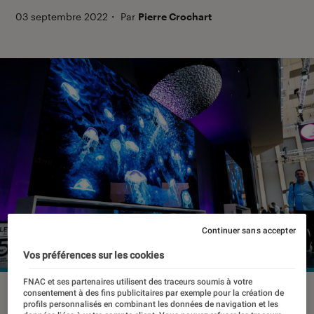
03 septembre 2022
・
Par
Pierre Crochart
Continuer sans accepter
Vos préférences sur les cookies
FNAC et ses partenaires utilisent des traceurs soumis à votre
On en a pris plein la vue lors de notre passage sur le stand
consentement à des fins publicitaires par exemple pour la création de
profils personnalisés en combinant les données de navigation et les
LG.
©Pierre Crochart pour l'Éclaireur Fnac