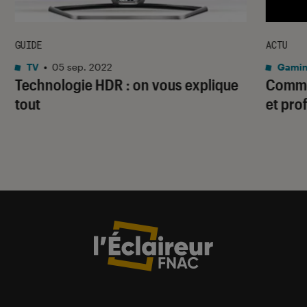
GUIDE
ACTU
TV
•
05 sep. 2022
Gami
Technologie HDR : on vous explique
Commen
tout
et pro