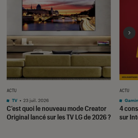
ACTU
ACTU
TV
•
23 juil. 2026
Gami
C’est quoi le nouveau mode Creator
4 cons
Original lancé sur les TV LG de 2026 ?
sur In