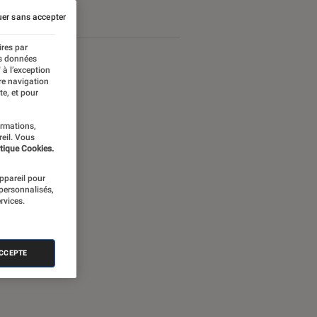
er sans accepter
ires par
es données
 à l’exception
re navigation
te, et pour
ormations,
reil. Vous
tique Cookies.
appareil pour
 personnalisés,
rvices.
nectée
ACCEPTE