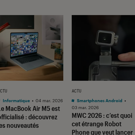
CTU
ACTU
Informatique
•
04 mar. 2026
Smartphones Android
•
Le MacBook Air M5 est
03 mar. 2026
MWC 2026 : c’est quoi
officialisé : découvrez
cet étrange Robot
les nouveautés
Phone que veut lancer