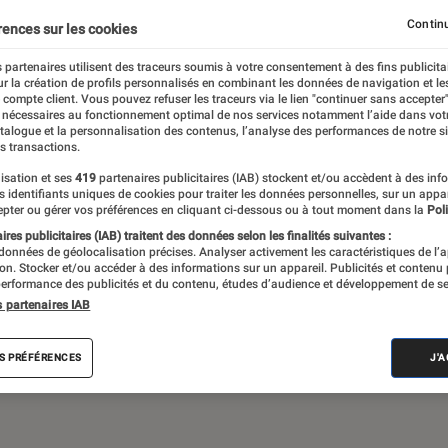
Gaming
Mobilité urbaine
Continu
rences sur les cookies
 partenaires utilisent des traceurs soumis à votre consentement à des fins publicita
r la création de profils personnalisés en combinant les données de navigation et l
e compte client. Vous pouvez refuser les traceurs via le lien "continuer sans accepter"
sques audio, objets connectés… l’Éclaireur
 nécessaires au fonctionnement optimal de nos services notamment l’aide dans vot
atalogue et la personnalisation des contenus, l’analyse des performances de notre si
 de l’actualité Tech décryptée, de nombreux
s transactions.
ue des tests de produits, réalisés par le
isation et ses
419
partenaires publicitaires (IAB) stockent et/ou accèdent à des inf
es identifiants uniques de cookies pour traiter les données personnelles, sur un appa
pter ou gérer vos préférences en cliquant ci-dessous ou à tout moment dans la
Poli
res publicitaires (IAB) traitent des données selon les finalités suivantes :
 données de géolocalisation précises. Analyser activement les caractéristiques de l’
tion. Stocker et/ou accéder à des informations sur un appareil. Publicités et contenu
erformance des publicités et du contenu, études d’audience et développement de se
s partenaires IAB
Android
Test
PC
Windows
Montre con
S PRÉFÉRENCES
J'