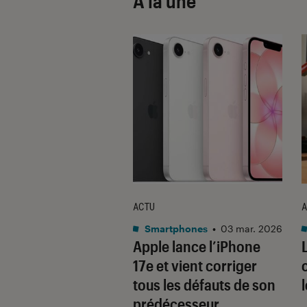
À la une
ACTU
A
•
08 oct. 2025
Smartphones
•
03 mar. 2026
 sont les produits
Apple lance l’iPhone
lus durables du
17e et vient corriger
é ? Découvrez les
tous les défauts de son
usions du
prédécesseur