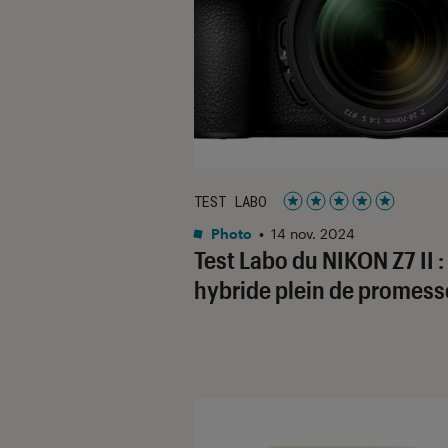
TEST LABO
Noté 5 étoiles sur 5
Photo
•
14 nov. 2024
Test Labo du NIKON Z7 II :
hybride plein de promess