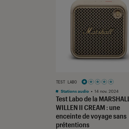
TEST LABO
Noté 1 étoiles sur 5
Stations audio
•
14 nov. 2024
Test Labo de la MARSHAL
WILLEN II CREAM : une
enceinte de voyage sans
prétentions