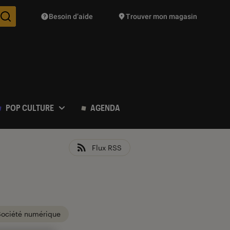
Besoin d’aide
Trouver mon magasin
Des suggestions de produits vont vous être proposées pendant vo
POP CULTURE
AGENDA
Flux RSS
Société numérique