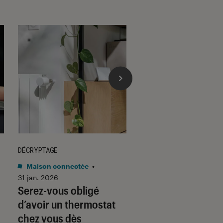
DÉCRYPTAGE
DÉCRYPTAGE
Maison connectée
•
Son
•
30 jan. 2026
Voici pourquoi les
31 jan. 2026
Serez-vous obligé
casques et écoute
d’avoir un thermostat
filaires font un re
chez vous dès
fracassant