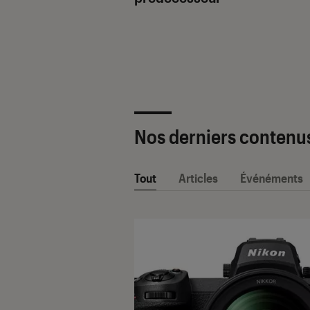
ètre SAV Fnac-
 2025 !
Nos derniers contenu
Tout
Articles
Événéments