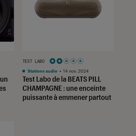
TEST LABO
Noté 2 étoiles sur 5
Stations audio
•
14 nov. 2024
 un
Test Labo de la BEATS PILL
es
CHAMPAGNE : une enceinte
puissante à emmener partout