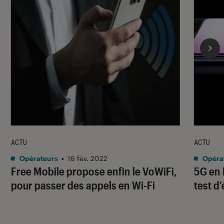
ACTU
ACTU
Opérateurs
•
16 fév. 2022
Opéra
Free Mobile propose enfin le VoWiFi,
5G en 
pour passer des appels en Wi-Fi
test d’