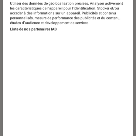
Utiliser des données de géolocalisation précises. Analyser activement
les caractéristiques de l’appareil pour l’identification. Stocker et/ou
Après la panne massive des numéros
accéder à des informations sur un appareil. Publicités et contenu
personnalisés, mesure de performance des publicités et du contenu,
d’urgence survenue au mois de juin, le
études d’audience et développement de services.
Sénat
« alerte sur la situation »
du
Liste de nos partenaires IAB
système de communication actuel. La
mission de contrôle appelle à
« une
clarification »
des responsabilités et
formule une
« mise en garde solennelle
»
.
Introduction
Loin de passer inaperçue, la panne massive
sur
le réseau de l’opérateur Orange
« a fait
obstacle à l’acheminement de 10 000
communications d’urgence ayant,