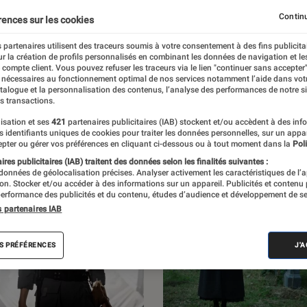
 l’Éclaireur Fnac. Découvrez les sorties, des
Continu
rences sur les cookies
iens, des critiques, mais aussi des
 partenaires utilisent des traceurs soumis à votre consentement à des fins publicita
r la création de profils personnalisés en combinant les données de navigation et l
et des enquêtes.
e compte client. Vous pouvez refuser les traceurs via le lien "continuer sans accepter"
 nécessaires au fonctionnement optimal de nos services notamment l’aide dans vot
atalogue et la personnalisation des contenus, l’analyse des performances de notre si
s transactions.
isation et ses
421
partenaires publicitaires (IAB) stockent et/ou accèdent à des inf
es identifiants uniques de cookies pour traiter les données personnelles, sur un appa
pter ou gérer vos préférences en cliquant ci-dessous ou à tout moment dans la
Poli
res publicitaires (IAB) traitent des données selon les finalités suivantes :
 données de géolocalisation précises. Analyser activement les caractéristiques de l’
tion. Stocker et/ou accéder à des informations sur un appareil. Publicités et contenu
erformance des publicités et du contenu, études d’audience et développement de se
s partenaires IAB
S PRÉFÉRENCES
J'