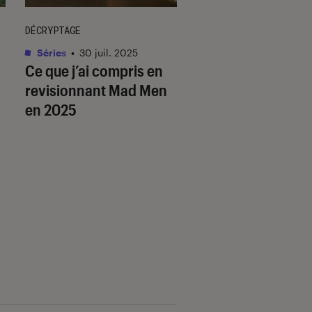
DÉCRYPTAGE
DÉCRYPTAGE
Séries
•
30 juil. 2025
Séries
•
05 août. 202
Ce que j’ai compris en
Platonic
: commen
revisionnant
Mad Men
porte l’amitié entr
en 2025
femmes et les h
dans les séries ?