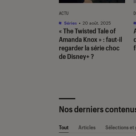
TAGE
ACTU
D
s
•
15 juil. 2025
Séries
•
20 août. 2025
 Conrad ou Team
« The Twisted Tale of
miah ? Comment
Amanda Knox » : faut-il
 où je suis devenue
regarder la série choc
 revigoré le trope
de Disney+ ?
iangle amoureux
Nos derniers contenu
Tout
Articles
Sélections et