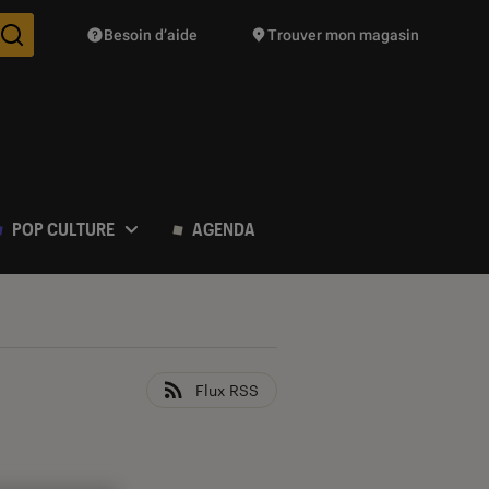
Besoin d’aide
Trouver mon magasin
Des suggestions de produits vont vous être proposées pendant vo
POP CULTURE
AGENDA
Flux RSS