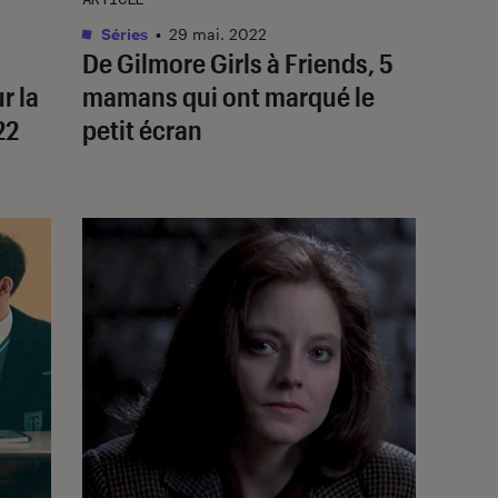
Séries
•
29 mai. 2022
…
De
Gilmore Girls
à
Friends
, 5
r la
mamans qui ont marqué le
22
petit écran