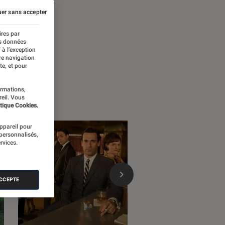
er sans accepter
ires par
es données
 à l’exception
re navigation
te, et pour
ormations,
reil. Vous
tique Cookies.
appareil pour
 personnalisés,
rvices.
ACCEPTE