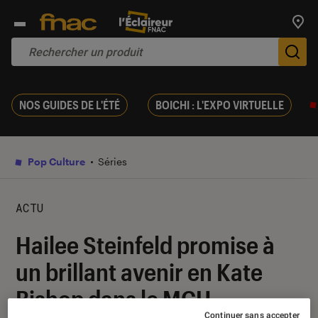
Trouv
De
NOS GUIDES DE L'ÉTÉ
BOICHI : L'EXPO VIRTUELLE
Pop Culture
Séries
ACTU
Hailee Steinfeld promise à
un brillant avenir en Kate
Bishop dans le MCU
Continuer sans accepter