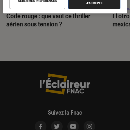
GÉRER MES PRÉFÉRENCES
J'ACCEPTE
Séries
•
29 juil. 2026
Séries
Code rouge
: que vaut ce thriller
El otr
aérien sous tension ?
mexica
Suivez la Fnac