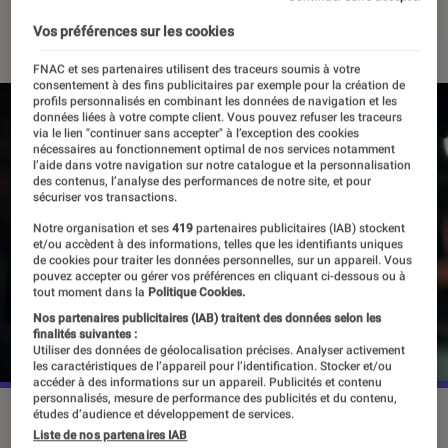
17 juillet 2022
・
Par
Alexandre Manceau
Vos préférences sur les cookies
FNAC et ses partenaires utilisent des traceurs soumis à votre
consentement à des fins publicitaires par exemple pour la création de
profils personnalisés en combinant les données de navigation et les
données liées à votre compte client. Vous pouvez refuser les traceurs
via le lien "continuer sans accepter" à l’exception des cookies
nécessaires au fonctionnement optimal de nos services notamment
l’aide dans votre navigation sur notre catalogue et la personnalisation
des contenus, l’analyse des performances de notre site, et pour
sécuriser vos transactions.
Notre organisation et ses
419
partenaires publicitaires (IAB) stockent
et/ou accèdent à des informations, telles que les identifiants uniques
de cookies pour traiter les données personnelles, sur un appareil. Vous
pouvez accepter ou gérer vos préférences en cliquant ci-dessous ou à
tout moment dans la
Politique Cookies.
Nos partenaires publicitaires (IAB) traitent des données selon les
finalités suivantes :
Utiliser des données de géolocalisation précises. Analyser activement
les caractéristiques de l’appareil pour l’identification. Stocker et/ou
accéder à des informations sur un appareil. Publicités et contenu
personnalisés, mesure de performance des publicités et du contenu,
études d’audience et développement de services.
Si l'on se fie aux comics, Kate Bishop devrait devenir la
Liste de nos partenaires IAB
nouvelle archère de référence du MCU.
©Marvel Studios