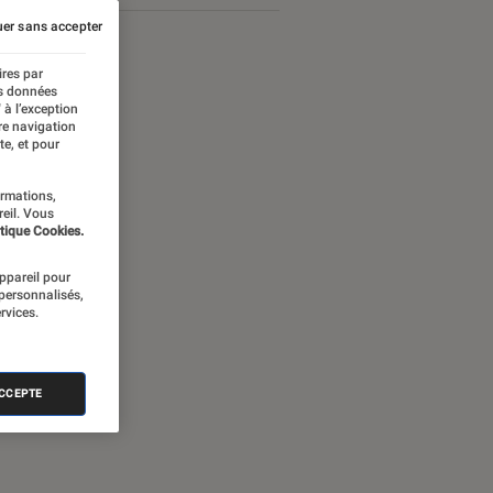
er sans accepter
ires par
es données
 à l’exception
re navigation
te, et pour
ormations,
reil. Vous
tique Cookies.
appareil pour
 personnalisés,
rvices.
ames Bond
ACCEPTE