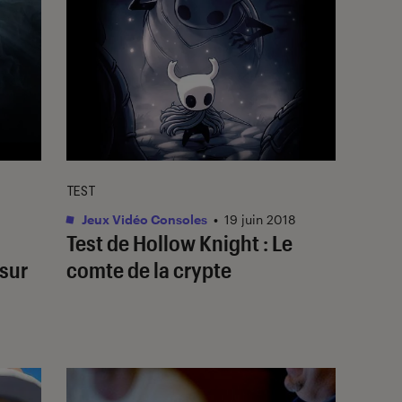
TEST
Jeux Vidéo Consoles
•
19 juin 2018
l
Test de Hollow Knight : Le
 sur
comte de la crypte