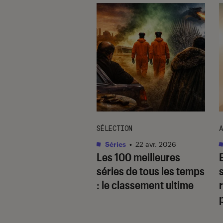
TAGE
SÉLECTION
A
as
•
17 août. 2025
Séries
•
22 avr. 2026
 quoi
Les 100 meilleures
gaverse, ce type
séries de tous les temps
cit ultra-populaire
: le classement ultime
r
le yaoï ?