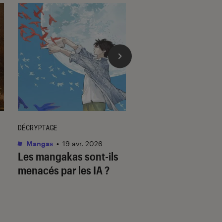
DÉCRYPTAGE
DÉCRYPTAGE
Mangas
•
19 avr. 2026
Mangas
•
23 juil. 202
Les mangakas sont-ils
Assiste-t-on à la f
menacés par les IA ?
mangas ?