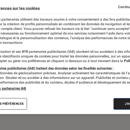
Continu
rences sur les cookies
 partenaires utilisent des traceurs soumis à votre consentement à des fins publicita
de société, jeux vidéos… Du suivi de
r la création de profils personnalisés en combinant les données de navigation et l
assant par les critiques et les articles long
e compte client. Vous pouvez refuser les traceurs via le lien "continuer sans accepter"
 nécessaires au fonctionnement optimal de nos services notamment l’aide dans vot
propose le meilleur de l’actualité pop culture
atalogue et la personnalisation des contenus, l’analyse des performances de notre si
s transactions.
isation et ses
419
partenaires publicitaires (IAB) stockent et/ou accèdent à des inf
es identifiants uniques de cookies pour traiter les données personnelles, sur un appa
pter ou gérer vos préférences en cliquant ci-dessous ou à tout moment dans la
Poli
res publicitaires (IAB) traitent des données selon les finalités suivantes :
 données de géolocalisation précises. Analyser activement les caractéristiques de l’
tion. Stocker et/ou accéder à des informations sur un appareil. Publicités et contenu
erformance des publicités et du contenu, études d’audience et développement de se
Disney+
Star Wars
Apple TV+
LEGO
J
s partenaires IAB
S PRÉFÉRENCES
J'