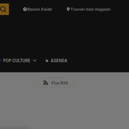
Besoin d’aide
Trouver mon magasin
Des suggestions de produits vont vous être proposées pendant vo
POP CULTURE
AGENDA
Flux RSS