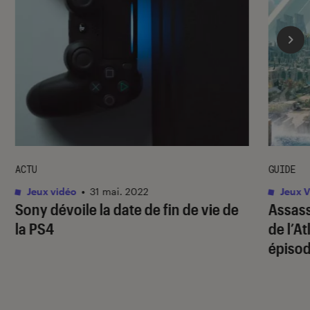
ACTU
GUIDE
Jeux vidéo
•
31 mai. 2022
Jeux V
Sony dévoile la date de fin de vie de
Assass
la PS4
de l’A
épiso