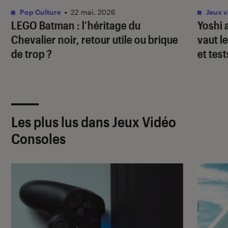
Pop Culture
•
22 mai. 2026
Jeux v
LEGO Batman : l’héritage du
Yoshi 
Chevalier noir
, retour utile ou brique
vaut l
de trop ?
et test
Les plus lus dans Jeux Vidéo
Consoles