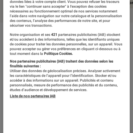
En résumé
Notre test détaillé
Conclusio
données liées à votre compte client. Vous pouvez refuser les traceurs
via le lien "continuer sans accepter" à l’exception des cookies
nécessaires au fonctionnement optimal de nos services notamment
l’aide dans votre navigation sur notre catalogue et la personnalisation
des contenus, l’analyse des performances de notre site, et pour
sécuriser vos transactions.
En résumé
Notre organisation et ses
421
partenaires publicitaires (IAB) stockent
et/ou accèdent à des informations, telles que les identifiants uniques
de cookies pour traiter les données personnelles, sur un appareil. Vous
pouvez accepter ou gérer vos préférences en cliquant ci-dessous ou à
tout moment dans la
Politique Cookies.
À l’instar d’un certain Breath of the Wild, c’est
Nos partenaires publicitaires (IAB) traitent des données selon les
bien la somme des détails contenus dans
finalités suivantes :
Utiliser des données de géolocalisation précises. Analyser activement
l’univers de Red Dead Redemption II qui
les caractéristiques de l’appareil pour l’identification. Stocker et/ou
accéder à des informations sur un appareil. Publicités et contenu
fascine de par l’infinité de surprises et de
personnalisés, mesure de performance des publicités et du contenu,
études d’audience et développement de services.
déconvenues qu’elle engendre au hasard des
Liste de nos partenaires IAB
expérimentations propres à chacun de nous.
En cela, la cap franchi permet au jeu le plus
attendu de l’année de remporter haut la main
son pari en se montrant à la hauteur des