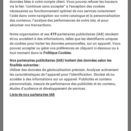
Dans les allées de nos magasins, il est
données liées à votre compte client. Vous pouvez refuser les traceurs
via le lien "continuer sans accepter" à l’exception des cookies
possible de trouver des bouquets de
nécessaires au fonctionnement optimal de nos services notamment
l’aide dans votre navigation sur notre catalogue et la personnalisation
roses, de tournesols, des orchidées,
des contenus, l’analyse des performances de notre site, et pour
sécuriser vos transactions.
des bonsaïs ou encore des cactus
grâce aux sets de LEGO Botanicals.
Notre organisation et ses
419
partenaires publicitaires (IAB) stockent
et/ou accèdent à des informations, telles que les identifiants uniques
Pour toujours se renouveler, la gamme
de cookies pour traiter les données personnelles, sur un appareil. Vous
pouvez accepter ou gérer vos préférences en cliquant ci-dessous ou à
fleurit chaque année avec de
tout moment dans la
Politique Cookies.
nombreuses nouveautés. Et si vous
Nos partenaires publicitaires (IAB) traitent des données selon les
finalités suivantes :
n’aviez pas encore eu l’occasion de
Utiliser des données de géolocalisation précises. Analyser activement
les caractéristiques de l’appareil pour l’identification. Stocker et/ou
découvrir les premiers produits de
accéder à des informations sur un appareil. Publicités et contenu
personnalisés, mesure de performance des publicités et du contenu,
2025, nous avons testé pour vous l’un
études d’audience et développement de services.
Liste de nos partenaires IAB
d’entre eux : le joli bouquet de fleurs
roses.
Introduction
Depuis janvier 2025,
LEGO Botanicals
nous a