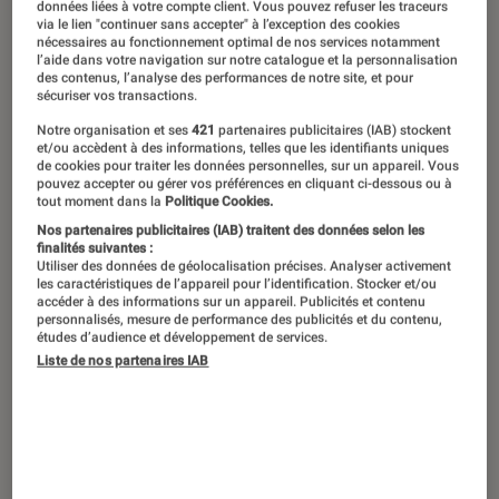
données liées à votre compte client. Vous pouvez refuser les traceurs
via le lien "continuer sans accepter" à l’exception des cookies
Notre test complet de la SCUF Omega
nécessaires au fonctionnement optimal de nos services notamment
l’aide dans votre navigation sur notre catalogue et la personnalisation
décortique cette nouvelle arme taillée
des contenus, l’analyse des performances de notre site, et pour
sécuriser vos transactions.
pour les jeux compétitifs sur
Notre organisation et ses
421
partenaires publicitaires (IAB) stockent
PlayStation 5 et PC. Équipée de
et/ou accèdent à des informations, telles que les identifiants uniques
de cookies pour traiter les données personnelles, sur un appareil. Vous
joysticks anti-drift TMR, de switchs
pouvez accepter ou gérer vos préférences en cliquant ci-dessous ou à
tout moment dans la
Politique Cookies.
mécaniques ultra-réactifs et d’une
Nos partenaires publicitaires (IAB) traitent des données selon les
personnalisation complète, elle vise la
finalités suivantes :
Utiliser des données de géolocalisation précises. Analyser activement
performance pure et le confort.
les caractéristiques de l’appareil pour l’identification. Stocker et/ou
accéder à des informations sur un appareil. Publicités et contenu
Découvrez notre avis détaillé sur ce
personnalisés, mesure de performance des publicités et du contenu,
études d’audience et développement de services.
contrôleur haut de gamme et ses
Liste de nos partenaires IAB
concessions assumées.
Introduction