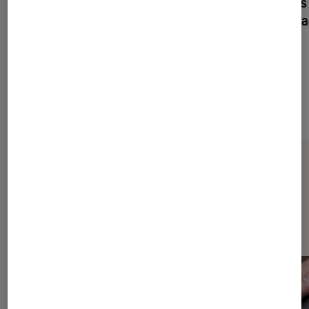
Manette sans fil SCUF
Manette sans 
Omega Blanc pour PS5 et
Omega Gris a
PC
PS5 et PC
Sur le même thème