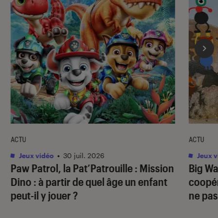
ACTU
ACTU
Jeux vidéo
•
30 juil. 2026
Jeux v
Paw Patrol, la Pat’Patrouille : Mission
Big Wa
Dino
: à partir de quel âge un enfant
coopér
peut-il y jouer ?
ne pas