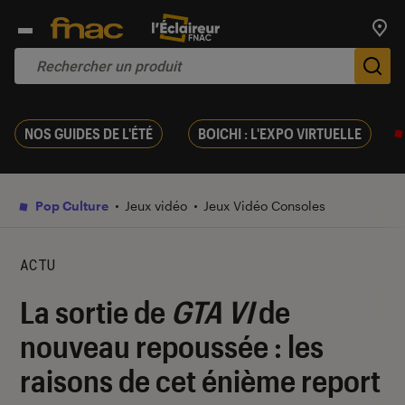
Trouv
De
NOS GUIDES DE L'ÉTÉ
BOICHI : L'EXPO VIRTUELLE
Pop Culture
Jeux vidéo
Jeux Vidéo Consoles
ACTU
La sortie de
GTA VI
de
nouveau repoussée : les
raisons de cet énième report