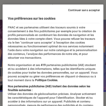
10 novembre 2025
・
Par
Sarah Dupont
Continuer sans accepter
Vos préférences sur les cookies
FNAC et ses partenaires utilisent des traceurs soumis à votre
consentement à des fins publicitaires par exemple pour la création de
profils personnalisés en combinant les données de navigation et les
données liées à votre compte client. Vous pouvez refuser les traceurs
via le lien "continuer sans accepter" à l’exception des cookies
nécessaires au fonctionnement optimal de nos services notamment
l’aide dans votre navigation sur notre catalogue et la personnalisation
des contenus, l’analyse des performances de notre site, et pour
sécuriser vos transactions.
Notre organisation et ses
419
partenaires publicitaires (IAB) stockent
et/ou accèdent à des informations, telles que les identifiants uniques
de cookies pour traiter les données personnelles, sur un appareil. Vous
pouvez accepter ou gérer vos préférences en cliquant ci-dessous ou à
tout moment dans la
Politique Cookies.
Nos partenaires publicitaires (IAB) traitent des données selon les
finalités suivantes :
Utiliser des données de géolocalisation précises. Analyser activement
les caractéristiques de l’appareil pour l’identification. Stocker et/ou
La sortie de “GTA VI” a été repoussée à novembre 2026.
accéder à des informations sur un appareil. Publicités et contenu
©Rockstar Games
personnalisés, mesure de performance des publicités et du contenu,