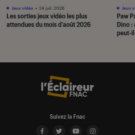
Jeux vidéo
•
24 juil. 2026
Jeux v
Les sorties jeux vidéo les plus
Paw Pa
attendues du mois d’août 2026
Dino
:
peut-il
Suivez la Fnac