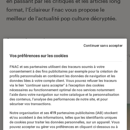
en passant par les critiques et les articles long
format, l’Éclaireur Fnac vous propose le
meilleur de l’actualité pop culture décryptée.
Autour de ce sujet
Continuer sans accepter
Netflix
Marvel
Nintendo
Disney+
Star 
Vos préférences sur les cookies
FNAC et ses partenaires utilisent des traceurs soumis à votre
consentement à des fins publicitaires par exemple pour la création de
profils personnalisés en combinant les données de navigation et les
données liées à votre compte client. Vous pouvez refuser les traceurs
via le lien "continuer sans accepter" à l’exception des cookies
À la une
nécessaires au fonctionnement optimal de nos services notamment
l’aide dans votre navigation sur notre catalogue et la personnalisation
des contenus, l’analyse des performances de notre site, et pour
sécuriser vos transactions.
Notre organisation et ses
419
partenaires publicitaires (IAB) stockent
et/ou accèdent à des informations, telles que les identifiants uniques
de cookies pour traiter les données personnelles, sur un appareil. Vous
pouvez accepter ou gérer vos préférences en cliquant ci-dessous ou à