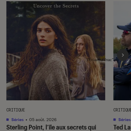
l'Éclaireur fnac">
CRITIQUE
CRITIQU
Séries
•
05 août. 2026
Séries
Sterling Point
, l’île aux secrets qui
Ted L