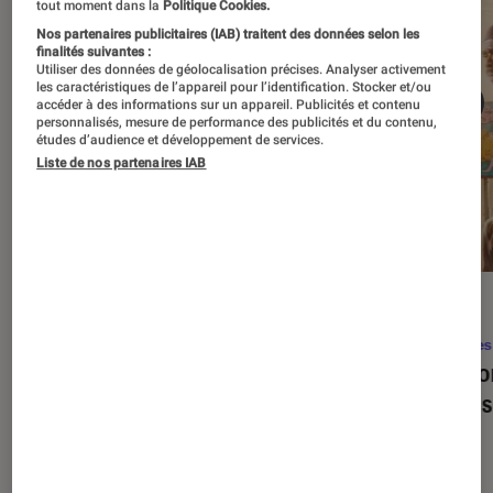
tout moment dans la
Politique Cookies.
Nos partenaires publicitaires (IAB) traitent des données selon les
finalités suivantes :
Utiliser des données de géolocalisation précises. Analyser activement
les caractéristiques de l’appareil pour l’identification. Stocker et/ou
accéder à des informations sur un appareil. Publicités et contenu
personnalisés, mesure de performance des publicités et du contenu,
études d’audience et développement de services.
Liste de nos partenaires IAB
SÉLECTION
ACTU
Séries
•
22 avr. 2026
Séries
Les 100 meilleures séries de tous les
Eupho
temps : le classement ultime
Levins