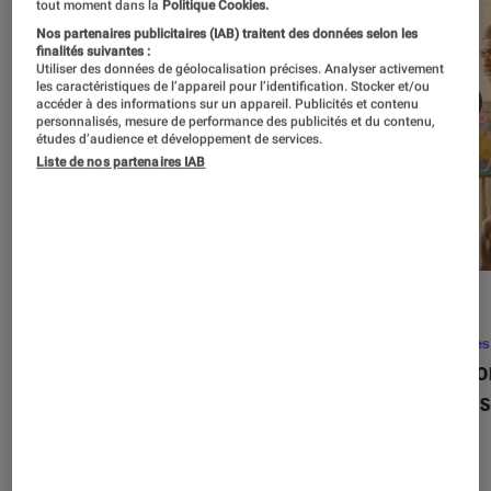
tout moment dans la
Politique Cookies.
Nos partenaires publicitaires (IAB) traitent des données selon les
finalités suivantes :
Utiliser des données de géolocalisation précises. Analyser activement
les caractéristiques de l’appareil pour l’identification. Stocker et/ou
accéder à des informations sur un appareil. Publicités et contenu
personnalisés, mesure de performance des publicités et du contenu,
études d’audience et développement de services.
Liste de nos partenaires IAB
SÉLECTION
ACTU
Séries
•
22 avr. 2026
Séries
Les 100 meilleures séries de tous les
Eupho
temps : le classement ultime
Levins