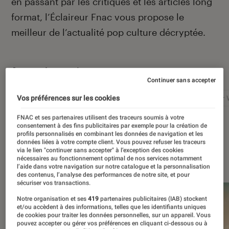
en passant par les critiques et les articles long
format, l’Éclaireur Fnac vous propose le
meilleur de l’actualité pop culture décryptée.
Autour de ce sujet
Continuer sans accepter
Netflix
Marvel
Nintendo
Disney+
Star 
Vos préférences sur les cookies
FNAC et ses partenaires utilisent des traceurs soumis à votre
consentement à des fins publicitaires par exemple pour la création de
profils personnalisés en combinant les données de navigation et les
données liées à votre compte client. Vous pouvez refuser les traceurs
via le lien "continuer sans accepter" à l’exception des cookies
À la une
nécessaires au fonctionnement optimal de nos services notamment
l’aide dans votre navigation sur notre catalogue et la personnalisation
des contenus, l’analyse des performances de notre site, et pour
sécuriser vos transactions.
Notre organisation et ses
419
partenaires publicitaires (IAB) stockent
et/ou accèdent à des informations, telles que les identifiants uniques
de cookies pour traiter les données personnelles, sur un appareil. Vous
pouvez accepter ou gérer vos préférences en cliquant ci-dessous ou à