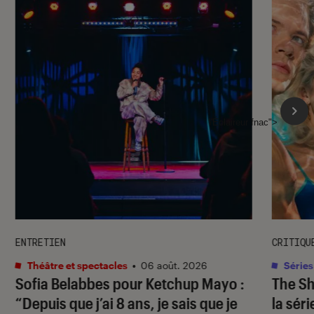
l'Éclaireur fnac">
ENTRETIEN
CRITIQU
Théâtre et spectacles
•
06 août. 2026
Séries
Sofia Belabbes pour
Ketchup Mayo
:
The S
“Depuis que j’ai 8 ans, je sais que je
la sér