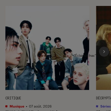
l'Éclaireur fnac">
CRITIQUE
DÉCRYPT
Musique
•
07 août. 2026
Séries