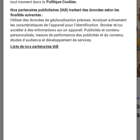
tout moment dans la
Politique Cookies.
Nos partenaires publicitaires (IAB) traitent des données selon les
finalités suivantes :
Utiliser des données de géolocalisation précises. Analyser activement
les caractéristiques de l’appareil pour l’identification. Stocker et/ou
accéder à des informations sur un appareil. Publicités et contenu
personnalisés, mesure de performance des publicités et du contenu,
études d’audience et développement de services.
Liste de nos partenaires IAB
SÉLECTION
ACTU
Séries
•
22 avr. 2026
Séries
Les 100 meilleures séries de tous les
Eupho
temps : le classement ultime
Levins