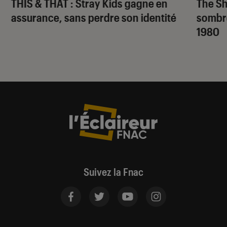
THIS & THAT
: Stray Kids gagne en
The S
assurance, sans perdre son identité
sombr
1980
Suivez la Fnac