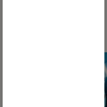
644
645
...
840
940
...
1048
Les plus lus dans Pop Culture