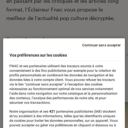
en passant par les critiques et les articles long
format, l’Éclaireur Fnac vous propose le
meilleur de l’actualité pop culture décryptée.
Autour de ce sujet
Continuer sans accepter
Netflix
Marvel
Nintendo
Disney+
Star 
Vos préférences sur les cookies
FNAC et ses partenaires utilisent des traceurs soumis à votre
consentement à des fins publicitaires par exemple pour la création de
profils personnalisés en combinant les données de navigation et les
données liées à votre compte client. Vous pouvez refuser les traceurs
via le lien "continuer sans accepter" à l’exception des cookies
À la une
nécessaires au fonctionnement optimal de nos services notamment
l’aide dans votre navigation sur notre catalogue et la personnalisation
des contenus, l’analyse des performances de notre site, et pour
sécuriser vos transactions.
Notre organisation et ses
421
partenaires publicitaires (IAB) stockent
et/ou accèdent à des informations, telles que les identifiants uniques
de cookies pour traiter les données personnelles, sur un appareil. Vous
pouvez accepter ou gérer vos préférences en cliquant ci-dessous ou à