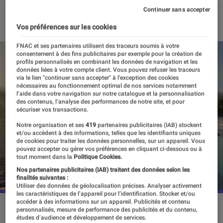
Continuer sans accepter
08 juin 2022
・
Par
Alexandre Manceau
Vos préférences sur les cookies
FNAC et ses partenaires utilisent des traceurs soumis à votre
consentement à des fins publicitaires par exemple pour la création de
profils personnalisés en combinant les données de navigation et les
données liées à votre compte client. Vous pouvez refuser les traceurs
via le lien "continuer sans accepter" à l’exception des cookies
nécessaires au fonctionnement optimal de nos services notamment
l’aide dans votre navigation sur notre catalogue et la personnalisation
des contenus, l’analyse des performances de notre site, et pour
sécuriser vos transactions.
Notre organisation et ses
419
partenaires publicitaires (IAB) stockent
et/ou accèdent à des informations, telles que les identifiants uniques
de cookies pour traiter les données personnelles, sur un appareil. Vous
pouvez accepter ou gérer vos préférences en cliquant ci-dessous ou à
tout moment dans la
Politique Cookies.
Nos partenaires publicitaires (IAB) traitent des données selon les
finalités suivantes :
Utiliser des données de géolocalisation précises. Analyser activement
les caractéristiques de l’appareil pour l’identification. Stocker et/ou
accéder à des informations sur un appareil. Publicités et contenu
Pour adapter fidèlement le manga d'Eiichiro Oda, Netflix a
personnalisés, mesure de performance des publicités et du contenu,
études d’audience et développement de services.
tenu à construire des navires grandeur nature.
©Netflix