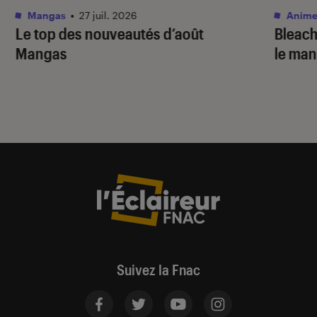
Mangas
•
27 juil. 2026
Anime
Le top des nouveautés d’août
Bleac
Mangas
le ma
Suivez la Fnac