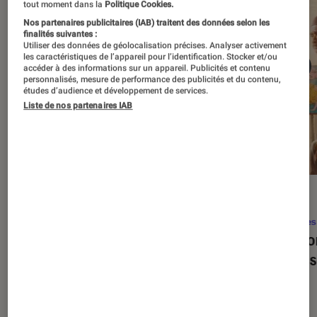
tout moment dans la
Politique Cookies.
Nos partenaires publicitaires (IAB) traitent des données selon les
finalités suivantes :
Utiliser des données de géolocalisation précises. Analyser activement
les caractéristiques de l’appareil pour l’identification. Stocker et/ou
accéder à des informations sur un appareil. Publicités et contenu
personnalisés, mesure de performance des publicités et du contenu,
études d’audience et développement de services.
Liste de nos partenaires IAB
SÉLECTION
ACTU
Séries
•
22 avr. 2026
Séries
Les 100 meilleures séries de tous les
Eupho
temps : le classement ultime
Levins