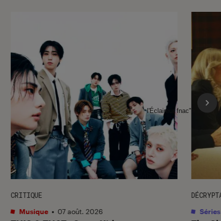
l'Éclaireur fnac">
CRITIQUE
DÉCRYPT
Musique
•
07 août. 2026
Séries