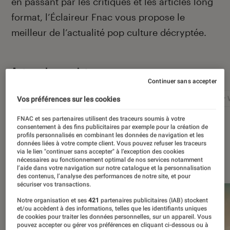
en passant par les critiques et les articles long
format, l’Éclaireur Fnac vous propose le
meilleur de l’actualité pop culture décryptée.
Autour de ce sujet
Continuer sans accepter
Netflix
Marvel
Nintendo
Disney+
Star 
Vos préférences sur les cookies
FNAC et ses partenaires utilisent des traceurs soumis à votre
consentement à des fins publicitaires par exemple pour la création de
profils personnalisés en combinant les données de navigation et les
données liées à votre compte client. Vous pouvez refuser les traceurs
via le lien "continuer sans accepter" à l’exception des cookies
À la une
nécessaires au fonctionnement optimal de nos services notamment
l’aide dans votre navigation sur notre catalogue et la personnalisation
des contenus, l’analyse des performances de notre site, et pour
sécuriser vos transactions.
Notre organisation et ses
421
partenaires publicitaires (IAB) stockent
et/ou accèdent à des informations, telles que les identifiants uniques
de cookies pour traiter les données personnelles, sur un appareil. Vous
pouvez accepter ou gérer vos préférences en cliquant ci-dessous ou à