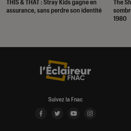
THIS & THAT
: Stray Kids gagne en
The S
assurance, sans perdre son identité
sombr
1980
Suivez la Fnac