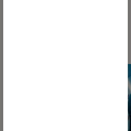
532
533
...
790
910
...
1048
Les plus lus dans Pop Culture