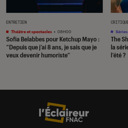
ENTRETIEN
CRITIQU
Théâtre et spectacles
•
08H00
Séries
Sofia Belabbes pour
Ketchup Mayo
:
The S
“Depuis que j’ai 8 ans, je sais que je
la sér
veux devenir humoriste”
l’été ?