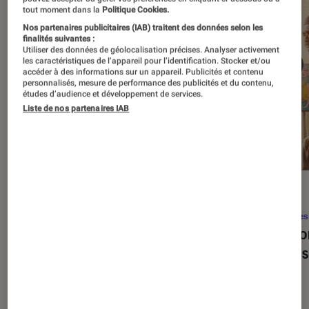
tout moment dans la
Politique Cookies.
Nos partenaires publicitaires (IAB) traitent des données selon les
finalités suivantes :
Utiliser des données de géolocalisation précises. Analyser activement
les caractéristiques de l’appareil pour l’identification. Stocker et/ou
accéder à des informations sur un appareil. Publicités et contenu
personnalisés, mesure de performance des publicités et du contenu,
études d’audience et développement de services.
Liste de nos partenaires IAB
SÉLECTION
ACTU
Séries
•
22 avr. 2026
Séries
Les 100 meilleures séries de tous les
Eupho
temps : le classement ultime
Levins