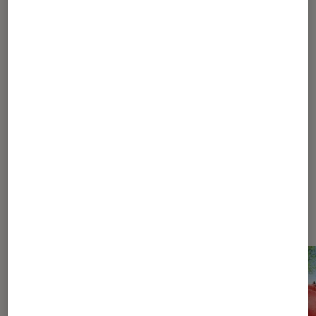
1
...
10
...
20
21
22
23
24
...
30
35
45
70
120
220
420
820
...
1048
Les plus lus dans Pop Culture