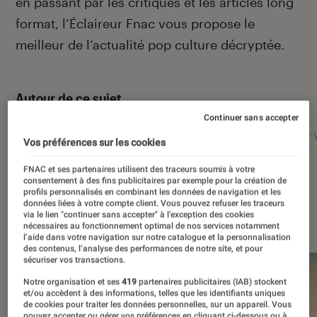
en passant par les critiques et les articles long
format, l’Éclaireur Fnac vous propose le
meilleur de l’actualité pop culture décryptée.
Autour de ce sujet
Continuer sans accepter
Netflix
Marvel
Nintendo
Disney+
Star 
Vos préférences sur les cookies
FNAC et ses partenaires utilisent des traceurs soumis à votre
consentement à des fins publicitaires par exemple pour la création de
profils personnalisés en combinant les données de navigation et les
données liées à votre compte client. Vous pouvez refuser les traceurs
À la une
via le lien "continuer sans accepter" à l’exception des cookies
nécessaires au fonctionnement optimal de nos services notamment
l’aide dans votre navigation sur notre catalogue et la personnalisation
des contenus, l’analyse des performances de notre site, et pour
sécuriser vos transactions.
Notre organisation et ses
419
partenaires publicitaires (IAB) stockent
et/ou accèdent à des informations, telles que les identifiants uniques
de cookies pour traiter les données personnelles, sur un appareil. Vous
pouvez accepter ou gérer vos préférences en cliquant ci-dessous ou à