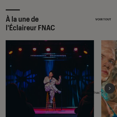
À la une de
VOIR TOUT
l'Éclaireur FNAC
l'Éclaireur fnac">