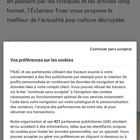
en passant par les critiques et les articles long
format, l’Éclaireur Fnac vous propose le
meilleur de l’actualité pop culture décryptée.
Autour de ce sujet
Continuer sans accepter
Netflix
Marvel
Nintendo
Disney+
Star 
Vos préférences sur les cookies
FNAC et ses partenaires utilisent des traceurs soumis à votre
consentement à des fins publicitaires par exemple pour la création de
profils personnalisés en combinant les données de navigation et les
données liées à votre compte client. Vous pouvez refuser les traceurs
via le lien "continuer sans accepter" à l’exception des cookies
À la une
nécessaires au fonctionnement optimal de nos services notamment
l’aide dans votre navigation sur notre catalogue et la personnalisation
des contenus, l’analyse des performances de notre site, et pour
sécuriser vos transactions.
Notre organisation et ses
421
partenaires publicitaires (IAB) stockent
et/ou accèdent à des informations, telles que les identifiants uniques
de cookies pour traiter les données personnelles, sur un appareil. Vous
pouvez accepter ou gérer vos préférences en cliquant ci-dessous ou à