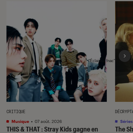
l'Éclaireur fnac">
CRITIQUE
DÉCRYPT
Musique
•
07 août. 2026
Séries
THIS & THAT
: Stray Kids gagne en
The S