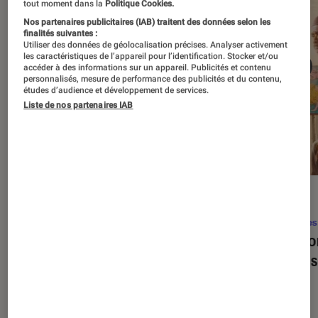
tout moment dans la
Politique Cookies.
Nos partenaires publicitaires (IAB) traitent des données selon les
finalités suivantes :
Utiliser des données de géolocalisation précises. Analyser activement
les caractéristiques de l’appareil pour l’identification. Stocker et/ou
accéder à des informations sur un appareil. Publicités et contenu
personnalisés, mesure de performance des publicités et du contenu,
études d’audience et développement de services.
Liste de nos partenaires IAB
SÉLECTION
ACTU
Séries
•
22 avr. 2026
Séries
Les 100 meilleures séries de tous les
Eupho
temps : le classement ultime
Levins