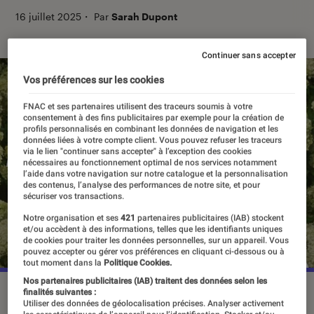
16 juillet 2025
・
Par
Sarah Dupont
Continuer sans accepter
Vos préférences sur les cookies
FNAC et ses partenaires utilisent des traceurs soumis à votre
consentement à des fins publicitaires par exemple pour la création de
profils personnalisés en combinant les données de navigation et les
données liées à votre compte client. Vous pouvez refuser les traceurs
via le lien "continuer sans accepter" à l’exception des cookies
nécessaires au fonctionnement optimal de nos services notamment
l’aide dans votre navigation sur notre catalogue et la personnalisation
des contenus, l’analyse des performances de notre site, et pour
sécuriser vos transactions.
Notre organisation et ses
421
partenaires publicitaires (IAB) stockent
et/ou accèdent à des informations, telles que les identifiants uniques
de cookies pour traiter les données personnelles, sur un appareil. Vous
pouvez accepter ou gérer vos préférences en cliquant ci-dessous ou à
tout moment dans la
Politique Cookies.
Nos partenaires publicitaires (IAB) traitent des données selon les
“L'été où je suis devenue jolie”, saison 3, dès le 16 juillet
finalités suivantes :
Utiliser des données de géolocalisation précises. Analyser activement
2025 sur Prime Video.
©Prime Video