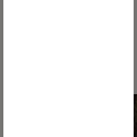
Pour aller plus loin
Amazon Prime Video
Romance
Série teenage
Dernièrement dans Actu Séries