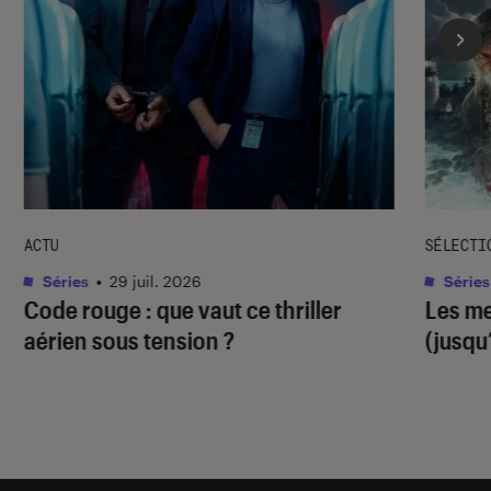
ACTU
SÉLECTI
Séries
•
29 juil. 2026
Séries
Code rouge
: que vaut ce thriller
Les me
aérien sous tension ?
(jusqu