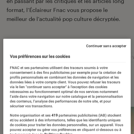
en passant par les critiques et les articles long
format, l’Éclaireur Fnac vous propose le
meilleur de l’actualité pop culture décryptée.
Autour de ce sujet
Continuer sans accepter
Vos préférences sur les cookies
Netflix
Marvel
Nintendo
Disney+
Star 
FNAC et ses partenaires utilisent des traceurs soumis à votre
consentement à des fins publicitaires par exemple pour la création de
profils personnalisés en combinant les données de navigation et les
données liées à votre compte client. Vous pouvez refuser les traceurs
via le lien "continuer sans accepter" à l’exception des cookies
À la une
nécessaires au fonctionnement optimal de nos services notamment
l’aide dans votre navigation sur notre catalogue et la personnalisation
des contenus, l’analyse des performances de notre site, et pour
sécuriser vos transactions.
Notre organisation et ses
419
partenaires publicitaires (IAB) stockent
et/ou accèdent à des informations, telles que les identifiants uniques
de cookies pour traiter les données personnelles, sur un appareil. Vous
pouvez accepter ou gérer vos préférences en cliquant ci-dessous ou à