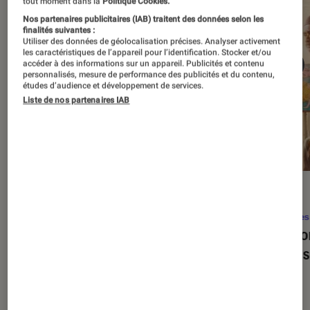
tout moment dans la
Politique Cookies.
Nos partenaires publicitaires (IAB) traitent des données selon les
finalités suivantes :
Utiliser des données de géolocalisation précises. Analyser activement
les caractéristiques de l’appareil pour l’identification. Stocker et/ou
accéder à des informations sur un appareil. Publicités et contenu
personnalisés, mesure de performance des publicités et du contenu,
études d’audience et développement de services.
Liste de nos partenaires IAB
SÉLECTION
ACTU
Séries
•
22 avr. 2026
Séries
Les 100 meilleures séries de tous les
Eupho
temps : le classement ultime
Levins