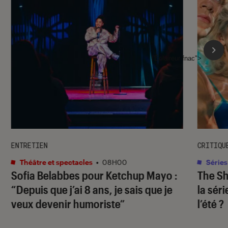
l'Éclaireur fnac">
ENTRETIEN
CRITIQU
Théâtre et spectacles
•
08H00
Séries
Sofia Belabbes pour
Ketchup Mayo
:
The S
“Depuis que j’ai 8 ans, je sais que je
la sér
veux devenir humoriste”
l’été ?