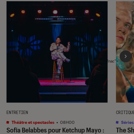
l'Éclaireur fnac">
ENTRETIEN
CRITIQU
Théâtre et spectacles
•
08H00
Séries
Sofia Belabbes pour
Ketchup Mayo
:
The S