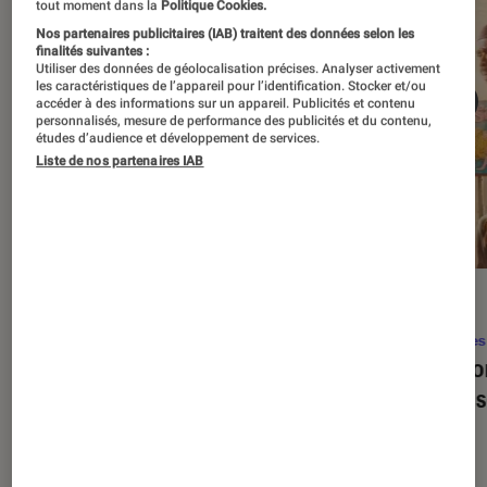
tout moment dans la
Politique Cookies.
Nos partenaires publicitaires (IAB) traitent des données selon les
finalités suivantes :
Utiliser des données de géolocalisation précises. Analyser activement
les caractéristiques de l’appareil pour l’identification. Stocker et/ou
accéder à des informations sur un appareil. Publicités et contenu
personnalisés, mesure de performance des publicités et du contenu,
études d’audience et développement de services.
Liste de nos partenaires IAB
SÉLECTION
ACTU
Séries
•
22 avr. 2026
Séries
Les 100 meilleures séries de tous les
Eupho
temps : le classement ultime
Levins