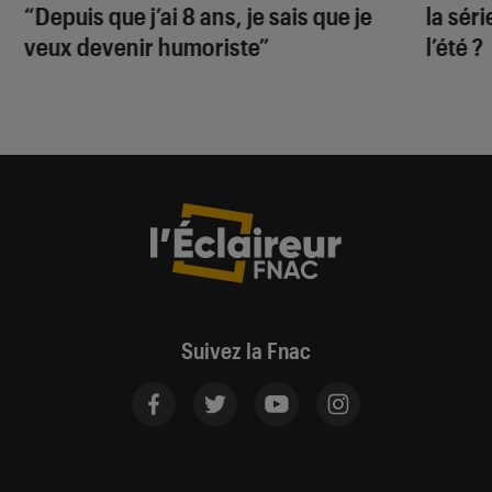
“Depuis que j’ai 8 ans, je sais que je
la sér
veux devenir humoriste”
l’été ?
Suivez la Fnac