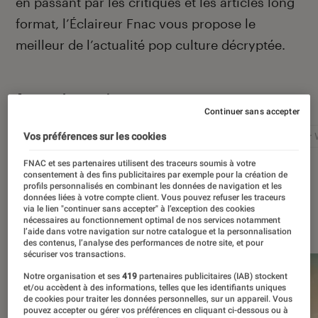
en passant par les critiques et les articles long
format, l’Éclaireur Fnac vous propose le
meilleur de l’actualité pop culture décryptée.
Autour de ce sujet
Continuer sans accepter
Netflix
Marvel
Nintendo
Disney+
Star 
Vos préférences sur les cookies
FNAC et ses partenaires utilisent des traceurs soumis à votre
consentement à des fins publicitaires par exemple pour la création de
profils personnalisés en combinant les données de navigation et les
données liées à votre compte client. Vous pouvez refuser les traceurs
via le lien "continuer sans accepter" à l’exception des cookies
À la une
nécessaires au fonctionnement optimal de nos services notamment
l’aide dans votre navigation sur notre catalogue et la personnalisation
des contenus, l’analyse des performances de notre site, et pour
sécuriser vos transactions.
Notre organisation et ses
419
partenaires publicitaires (IAB) stockent
et/ou accèdent à des informations, telles que les identifiants uniques
de cookies pour traiter les données personnelles, sur un appareil. Vous
pouvez accepter ou gérer vos préférences en cliquant ci-dessous ou à