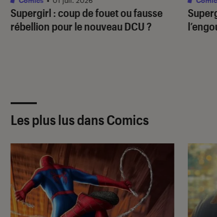
Comics
•
01 juil. 2026
Comic
Supergirl
: coup de fouet ou fausse
Superg
rébellion pour le nouveau DCU ?
l’engo
Les plus lus dans Comics