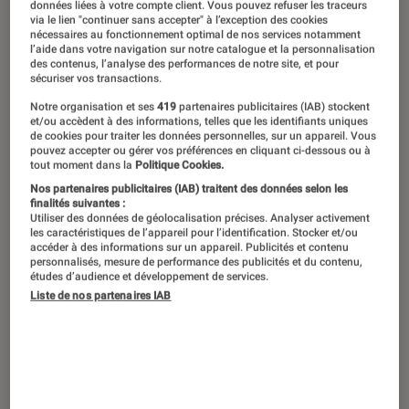
données liées à votre compte client. Vous pouvez refuser les traceurs
via le lien "continuer sans accepter" à l’exception des cookies
nécessaires au fonctionnement optimal de nos services notamment
l’aide dans votre navigation sur notre catalogue et la personnalisation
La sortie en salles du
Superman
de
des contenus, l’analyse des performances de notre site, et pour
sécuriser vos transactions.
James Gunn ce 9 juillet a ravivé les
Notre organisation et ses
419
partenaires publicitaires (IAB) stockent
passions autour de l’homme d’acier.
et/ou accèdent à des informations, telles que les identifiants uniques
Porté par une nouvelle incarnation
de cookies pour traiter les données personnelles, sur un appareil. Vous
pouvez accepter ou gérer vos préférences en cliquant ci-dessous ou à
plus moderne et plus souriante, ce
tout moment dans la
Politique Cookies.
Nos partenaires publicitaires (IAB) traitent des données selon les
reboot remet sur le devant de la scène
finalités suivantes :
l’un des super-héros les plus
Utiliser des données de géolocalisation précises. Analyser activement
les caractéristiques de l’appareil pour l’identification. Stocker et/ou
emblématiques de l’histoire du
accéder à des informations sur un appareil. Publicités et contenu
personnalisés, mesure de performance des publicités et du contenu,
cinéma.
études d’audience et développement de services.
Liste de nos partenaires IAB
1
Superman II
, 1980
Rares sont les suites qui surpassent leur
modèle ;
Superman
II
y parvient pourtant sans