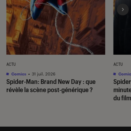
ACTU
ACTU
Comics
•
31 juil. 2026
Comic
Spider-Man: Brand New Day
: que
Spide
révèle la scène post-générique ?
minute
du fil