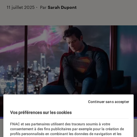
11 juillet 2025
・
Par
Sarah Dupont
Continuer sans accepter
Vos préférences sur les cookies
FNAC et ses partenaires utilisent des traceurs soumis à votre
David Corenswet est le nouvel Homme d'acier dans
consentement à des fins publicitaires par exemple pour la création de
“Superman Legacy”.
©Warner Bros.
profils personnalisés en combinant les données de navigation et les