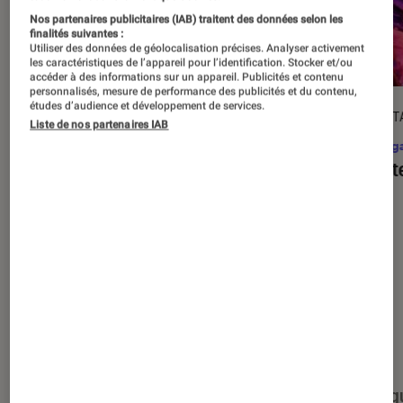
Nos partenaires publicitaires (IAB) traitent des données selon les
finalités suivantes :
Utiliser des données de géolocalisation précises. Analyser activement
les caractéristiques de l’appareil pour l’identification. Stocker et/ou
accéder à des informations sur un appareil. Publicités et contenu
personnalisés, mesure de performance des publicités et du contenu,
études d’audience et développement de services.
DÉCRYPTAGE
DÉCRYPT
Liste de nos partenaires IAB
Mangas
•
17 août. 2025
Mang
C’est quoi l’omegaverse, ce type de
Assist
récit ultra-populaire dans le yaoï ?
Nos derniers contenus
Tout
Articles
Événéments
Sélections et g