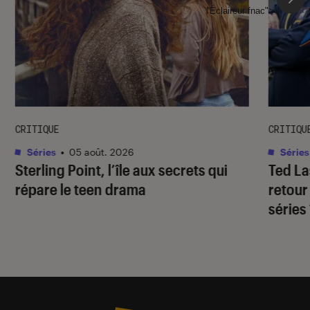
l'Éclaireur fnac">
CRITIQUE
CRITIQU
Séries
•
05 août. 2026
Séries
Sterling Point
, l’île aux secrets qui
Ted L
répare le teen drama
retour
séries