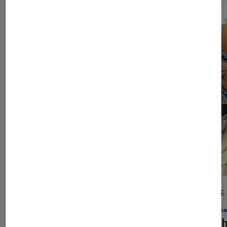
SÉLECTION
ARTICLE
Mangas
•
27 juil. 2026
Anime
Le top des nouveautés d’août
Bleac