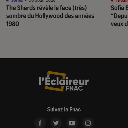
Séries
•
06 août. 2026
Théâtr
The Shards
révèle la face (très)
Sofia 
sombre du Hollywood des années
“Depuis
1980
veux d
Suivez la Fnac