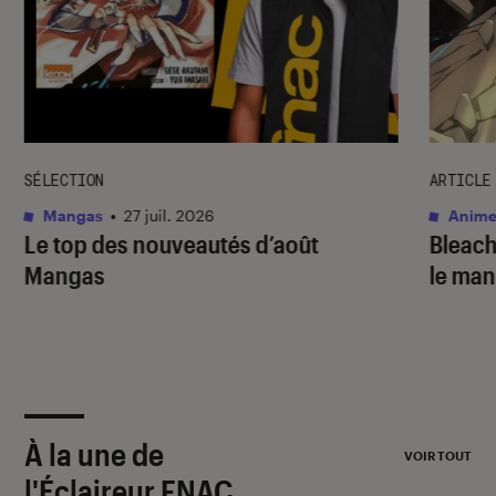
SÉLECTION
ARTICLE
Mangas
•
27 juil. 2026
Anime
Le top des nouveautés d’août
Bleac
Mangas
le ma
À la une de
VOIR TOUT
l'Éclaireur FNAC