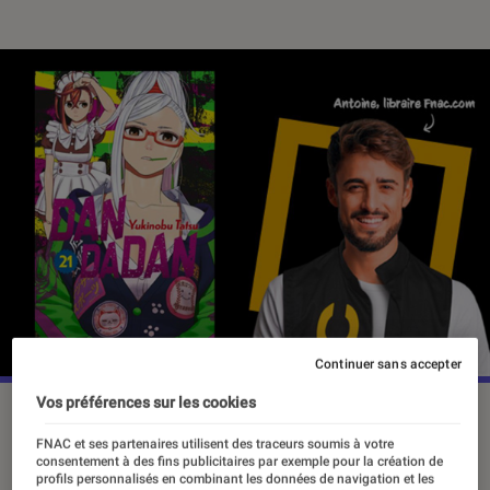
Continuer sans accepter
Vos préférences sur les cookies
FNAC et ses partenaires utilisent des traceurs soumis à votre
Si vous pensiez que le mois de janvier
consentement à des fins publicitaires par exemple pour la création de
serait synonyme de repos après les
profils personnalisés en combinant les données de navigation et les