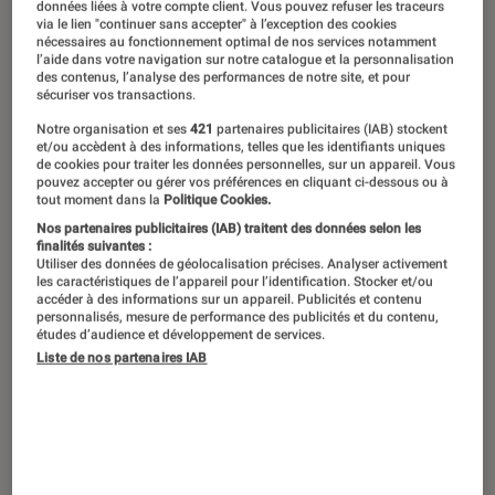
données liées à votre compte client. Vous pouvez refuser les traceurs
fêtes, détrompez-vous. La planète
via le lien "continuer sans accepter" à l’exception des cookies
nécessaires au fonctionnement optimal de nos services notamment
manga redémarre sur les chapeaux de
l’aide dans votre navigation sur notre catalogue et la personnalisation
des contenus, l’analyse des performances de notre site, et pour
roues avec des suites très attendues.
sécuriser vos transactions.
Au programme : le retour du
Notre organisation et ses
421
partenaires publicitaires (IAB) stockent
et/ou accèdent à des informations, telles que les identifiants uniques
paranormal déjanté de Dandadan, un
de cookies pour traiter les données personnelles, sur un appareil. Vous
pouvez accepter ou gérer vos préférences en cliquant ci-dessous ou à
tour dans la cour de la maternelle
tout moment dans la
Politique Cookies.
aussi sûre qu’explosive de
Nos partenaires publicitaires (IAB) traitent des données selon les
finalités suivantes :
Kindergarten Wars ou même de la
Utiliser des données de géolocalisation précises. Analyser activement
les caractéristiques de l’appareil pour l’identification. Stocker et/ou
romance sombre avec Les Noces Des
accéder à des informations sur un appareil. Publicités et contenu
personnalisés, mesure de performance des publicités et du contenu,
Lucioles, et bien plus encore… Une
études d’audience et développement de services.
sélection d’incontournables pour bien
Liste de nos partenaires IAB
commencer 2026 !
Dandadan, Tome 21 – Yukinobu