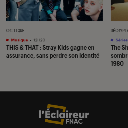
CRITIQUE
DÉCRYPT
Musique
•
12H20
Séries
THIS & THAT
: Stray Kids gagne en
The S
assurance, sans perdre son identité
sombr
1980