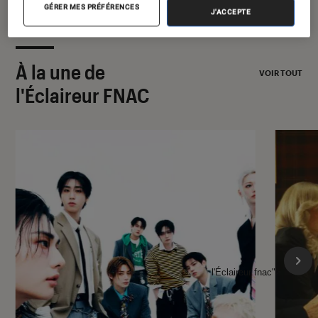
GÉRER MES PRÉFÉRENCES
J'ACCEPTE
À la une de
VOIR TOUT
l'Éclaireur FNAC
l'Éclaireur fnac">