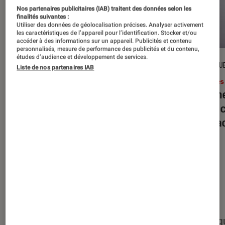
Nos partenaires publicitaires (IAB) traitent des données selon les
finalités suivantes :
Utiliser des données de géolocalisation précises. Analyser activement
les caractéristiques de l’appareil pour l’identification. Stocker et/ou
accéder à des informations sur un appareil. Publicités et contenu
personnalisés, mesure de performance des publicités et du contenu,
études d’audience et développement de services.
DÉCRYPTAGE
CRITIQU
Liste de nos partenaires IAB
Livres / BD
•
16 juil. 2026
Livres
Jack London : pourquoi faut-il relire
Le dîn
l’œuvre de l’auteur cet été ?
elle à
interac
Nos derniers contenus
Tout
Articles
Événéments
Sélections et g