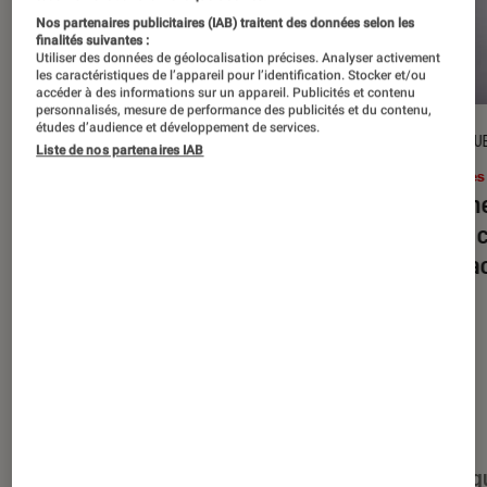
Nos partenaires publicitaires (IAB) traitent des données selon les
finalités suivantes :
Utiliser des données de géolocalisation précises. Analyser activement
les caractéristiques de l’appareil pour l’identification. Stocker et/ou
accéder à des informations sur un appareil. Publicités et contenu
personnalisés, mesure de performance des publicités et du contenu,
études d’audience et développement de services.
DÉCRYPTAGE
CRITIQU
Liste de nos partenaires IAB
Livres / BD
•
16 juil. 2026
Livres
Jack London : pourquoi faut-il relire
Le dîn
l’œuvre de l’auteur cet été ?
elle à
interac
Nos derniers contenus
Tout
Articles
Événéments
Sélections et g