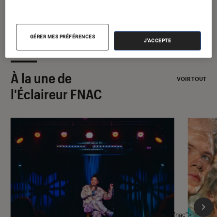
GÉRER MES PRÉFÉRENCES
J'ACCEPTE
À la une de
VOIR TOUT
l'Éclaireur FNAC
l'Éclaireur fnac">