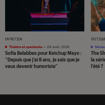
ENTRETIEN
CRITIQU
Théâtre et spectacles
•
06 août. 2026
Séries
Sofia Belabbes pour
Ketchup Mayo
:
The S
“Depuis que j’ai 8 ans, je sais que je
la sér
veux devenir humoriste”
l’été ?