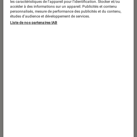
©dr
les caractéristiques de l’appareil pour l’identification. Stocker et/ou
accéder à des informations sur un appareil. Publicités et contenu
personnalisés, mesure de performance des publicités et du contenu,
études d’audience et développement de services.
Dans la gamme des liseuses Kobo, la
Liste de nos partenaires IAB
bien-nommée Kobo Aura H2O Edition
2 se distingue, entre autres atouts, par
son étanchéité. Une nouvelle version
arrive, proposant notamment une
capacité de stockage revue à la
hausse, un nouveau design et une
éclairage optimisé.
Introduction
Dans la gamme des
liseuses Kobo
, la
bien-nommée Kobo Aura H2O
Edition 2 se distingue, entre autres