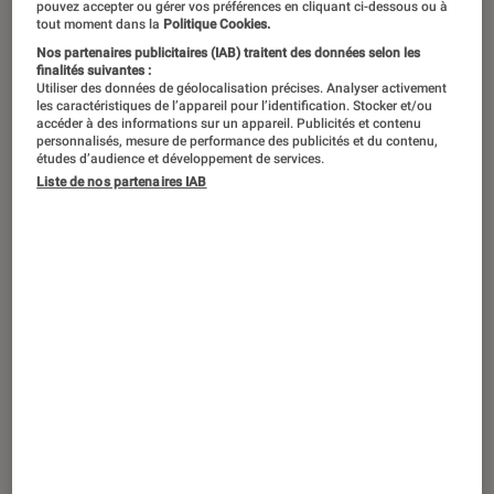
pouvez accepter ou gérer vos préférences en cliquant ci-dessous ou à
tout moment dans la
Politique Cookies.
La toute nouvelle Kobo Aura One se
Nos partenaires publicitaires (IAB) traitent des données selon les
finalités suivantes :
positionne comme la liseuse
Utiliser des données de géolocalisation précises. Analyser activement
numérique la plus ambitieuse jamais
les caractéristiques de l’appareil pour l’identification. Stocker et/ou
accéder à des informations sur un appareil. Publicités et contenu
proposée par le fabricant canadien.
personnalisés, mesure de performance des publicités et du contenu,
études d’audience et développement de services.
Après quelques jours de test, voici
Liste de nos partenaires IAB
nos premières impressions.
Première prise en main
Le premier contact avec une Kobo Aura One
est un peu surprenant quand on est habitué
aux précédents modèles de la marque. En
cause, la
finesse de la liseuse
, plus proche
d’une tablette tactile avec ses
6,9 mm