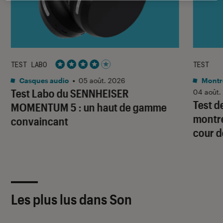
TEST LABO
TEST
Noté 4 étoiles sur 5
Casques audio
•
05 août. 2026
Montre
Test Labo du SENNHEISER
04 août.
Test d
MOMENTUM 5 : un haut de gamme
montre
convaincant
cour d
Les plus lus dans Son