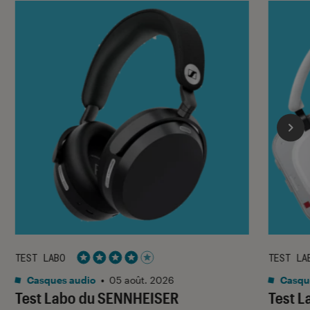
TEST LABO
TEST LA
Noté 4 étoiles sur 5
Casques audio
•
05 août. 2026
Casqu
Test Labo du SENNHEISER
Test 