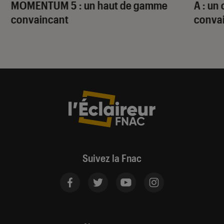
MOMENTUM 5 : un haut de gamme
A : un
convaincant
conva
Suivez la Fnac