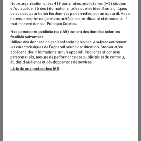
©DR
Notre organisation et ses
419
partenaires publicitaires (IAB) stockent
et/ou accèdent à des informations, telles que les identifiants uniques
de cookies pour traiter les données personnelles, sur un appareil. Vous
pouvez accepter ou gérer vos préférences en cliquant ci-dessous ou à
Présenté en exclusivité au dernier
tout moment dans la
Politique Cookies.
Nos partenaires publicitaires (IAB) traitent des données selon les
salon High End de Munich, le
finalités suivantes :
Utiliser des données de géolocalisation précises. Analyser activement
Sennheiser HD620S a déjà conquis les
les caractéristiques de l’appareil pour l’identification. Stocker et/ou
audiophiles du monde entier. Ce
accéder à des informations sur un appareil. Publicités et contenu
personnalisés, mesure de performance des publicités et du contenu,
nouveau casque Hi-Fi fermé combine
études d’audience et développement de services.
Liste de nos partenaires IAB
les dernières innovations
technologiques avec l’héritage sonore
de Sennheiser, réputée pour son
excellence dans le domaine audio
professionnel. Nous avons pu le tester.
Introduction
Dans cet article, nous explorerons les