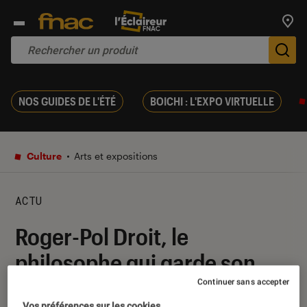
Trouv
De
NOS GUIDES DE L'ÉTÉ
BOICHI : L'EXPO VIRTUELLE
Culture
Arts et expositions
ACTU
Roger-Pol Droit, le
philosophe qui garde son
esprit d’enfance
Continuer sans accepter
Vos préférences sur les cookies