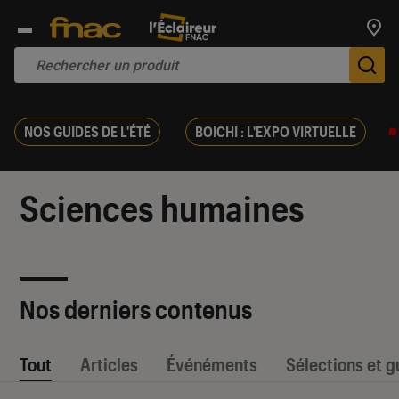
Trouv
De
NOS GUIDES DE L'ÉTÉ
BOICHI : L'EXPO VIRTUELLE
Sciences humaines
Nos derniers contenus
Tout
Articles
Événéments
Sélections et g