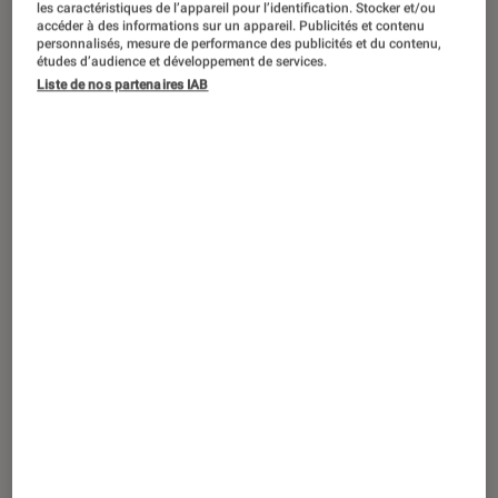
12 septembre 2026
les caractéristiques de l’appareil pour l’identification. Stocker et/ou
accéder à des informations sur un appareil. Publicités et contenu
personnalisés, mesure de performance des publicités et du contenu,
Dédicace
•
FNAC LIBOURNE
études d’audience et développement de services.
Aurélie Naulet en dédicace à la Fnac de
Liste de nos partenaires IAB
Libourne