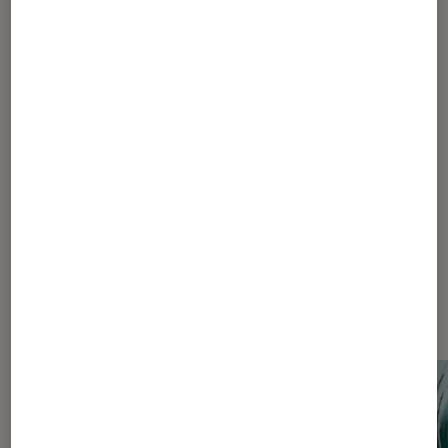
libraire spécialisé BD à Fnac Villebon
Dédale
Pour aller plus loin
Amitié
Jeux vidéo
Manga
Seinen
Sur le même thème