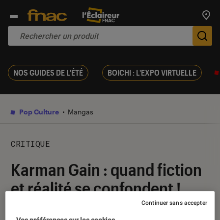
Trouv
De
NOS GUIDES DE L'ÉTÉ
BOICHI : L'EXPO VIRTUELLE
Pop Culture
Mangas
CRITIQUE
Karman Gain : quand fiction
et réalité se confondent !
Continuer sans accepter
27 avril 2017
・
Par
Corto