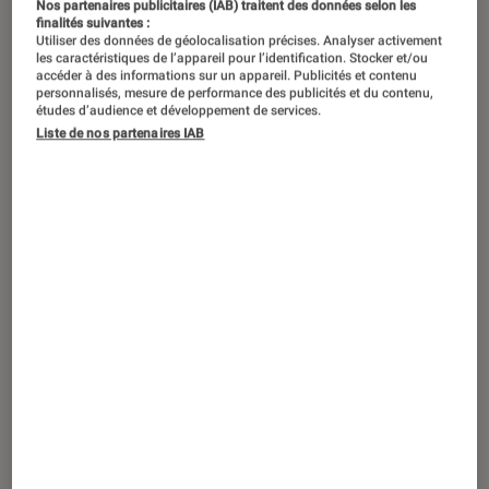
Nos partenaires publicitaires (IAB) traitent des données selon les
finalités suivantes :
Le manga culte de Kentarō Miura
Utiliser des données de géolocalisation précises. Analyser activement
les caractéristiques de l’appareil pour l’identification. Stocker et/ou
s’offre une édition grand format
accéder à des informations sur un appareil. Publicités et contenu
personnalisés, mesure de performance des publicités et du contenu,
cartonnée. Deux volumes réunis,
études d’audience et développement de services.
Liste de nos partenaires IAB
pages en couleur exhumées,
traduction révisée : l’objet semble
avoir tout ce qu’il faut pour ravir les
collectionneurs.
Introduction
Septembre 2024. Un simple message posté sur
X par l’équipe de
Glénat
suffit à enflammer le
cœur des fans : «
En 2025,
Berserk
revient en
édition prestige double volume ! »
Pourquoi un
tel engouement ? Parce que les lecteurs