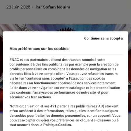
23 juin 2025
・
Par
Sofian Nouira
Continuer sans accepter
Vos préférences sur les cookies
FNAC et ses partenaires utilisent des traceurs soumis à votre
consentement à des fins publicitaires par exemple pour la création de
profils personnalisés en combinant les données de navigation et les
données liées à votre compte client. Vous pouvez refuser les traceurs
via le lien "continuer sans accepter" à l’exception des cookies
nécessaires au fonctionnement optimal de nos services notamment
l’aide dans votre navigation sur notre catalogue et la personnalisation
des contenus, l’analyse des performances de notre site, et pour
sécuriser vos transactions.
Notre organisation et ses
421
partenaires publicitaires (IAB) stockent
et/ou accèdent à des informations, telles que les identifiants uniques
de cookies pour traiter les données personnelles, sur un appareil. Vous
pouvez accepter ou gérer vos préférences en cliquant ci-dessous ou à
Glénat propose une nouvelle édition de “Berserk”.
©Glénat
tout moment dans la
Politique Cookies.