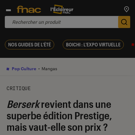
Trouv
De
NOS GUIDES DE L'ÉTÉ
BOICHI : L'EXPO VIRTUELLE
Pop Culture
Mangas
CRITIQUE
Berserk
revient dans une
superbe édition Prestige,
mais vaut-elle son prix ?