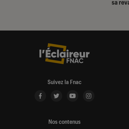
sa re
Suivez la Fnac
Nos contenus