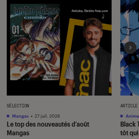
SÉLECTION
ARTICLE
Mangas
•
27 juil. 2026
Anime
Le top des nouveautés d’août
Black 
Mangas
tôt qu