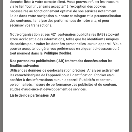
données liées à votre compte client. Vous pouvez refuser les traceurs
aussi l’occasion rêvée de rattraper les
via le lien "continuer sans accepter" à l’exception des cookies
nécessaires au fonctionnement optimal de nos services notamment
pépites littéraires que vous avez
l’aide dans votre navigation sur notre catalogue et la personnalisation
des contenus, l’analyse des performances de notre site, et pour
précédemment manquées en grand
sécuriser vos transactions.
format. Et si vous avez sagement
Notre organisation et ses
421
partenaires publicitaires (IAB) stockent
et/ou accèdent à des informations, telles que les identifiants uniques
patienté pour les découvrir en petit
de cookies pour traiter les données personnelles, sur un appareil. Vous
pouvez accepter ou gérer vos préférences en cliquant ci-dessous ou à
gabarit, votre attente est enfin
tout moment dans la
Politique Cookies.
récompensée ! Grâce à notre
Nos partenaires publicitaires (IAB) traitent des données selon les
finalités suivantes :
sélection, les différents succès
Utiliser des données de géolocalisation précises. Analyser activement
les caractéristiques de l’appareil pour l’identification. Stocker et/ou
pourront enfin se glisser dans toutes
accéder à des informations sur un appareil. Publicités et contenu
personnalisés, mesure de performance des publicités et du contenu,
les poches : du puissant Goncourt des
études d’audience et développement de services.
lycéens de Sandrine Collette au
Liste de nos partenaires IAB
bouleversant premier roman de
Bérénice Pichat.