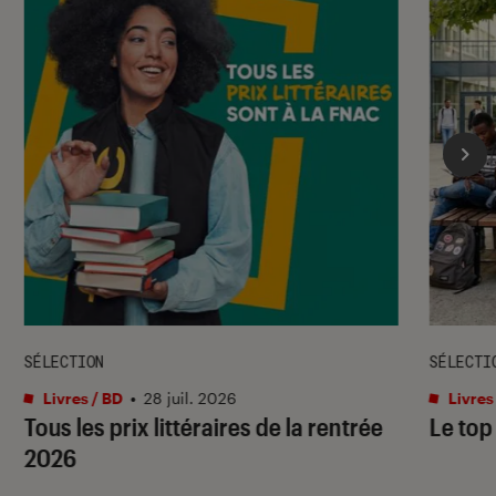
SÉLECTION
SÉLECTI
Livres / BD
•
28 juil. 2026
Livres
Tous les prix littéraires de la rentrée
Le top
2026