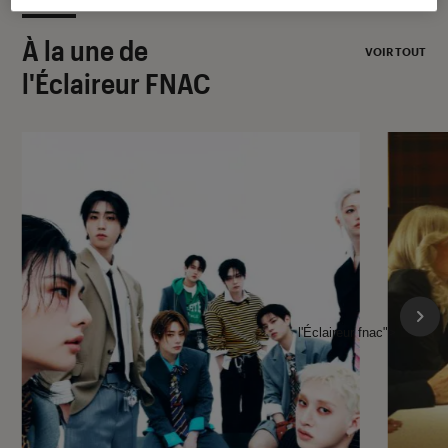
À la une de
VOIR TOUT
l'Éclaireur FNAC
l'Éclaireur fnac">