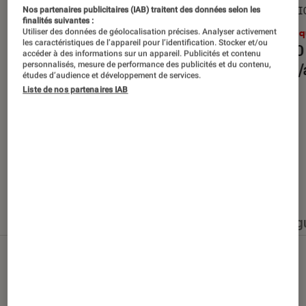
SÉLECTION
SÉLECTI
Nos partenaires publicitaires (IAB) traitent des données selon les
finalités suivantes :
Utiliser des données de géolocalisation précises. Analyser activement
Musique
•
30 juin 2026
Musiq
les caractéristiques de l’appareil pour l’identification. Stocker et/ou
Les 10 albums des mois de
Les 10
accéder à des informations sur un appareil. Publicités et contenu
personnalisés, mesure de performance des publicités et du contenu,
juillet/août 2026
juille
études d’audience et développement de services.
Liste de nos partenaires IAB
Nos derniers contenus
Tout
Articles
Événéments
Sélections et g