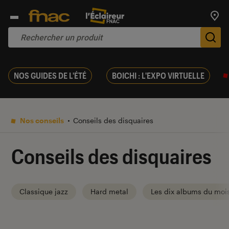
Trouv
De
NOS GUIDES DE L'ÉTÉ
BOICHI : L'EXPO VIRTUELLE
Nos conseils
Conseils des disquaires
Conseils des disquaires
Classique jazz
Hard metal
Les dix albums du moi