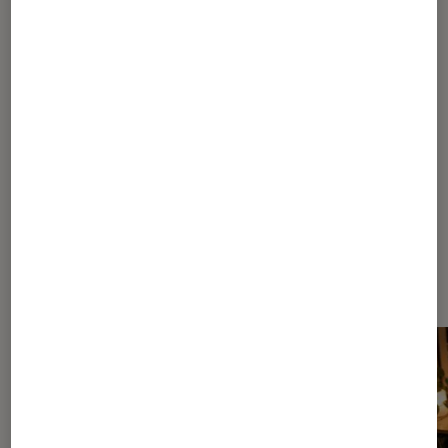
1
...
90
140
165
175
180
...
182
183
184
185
186
...
190
...
202
Les plus lus dans Conseils des
disquaires