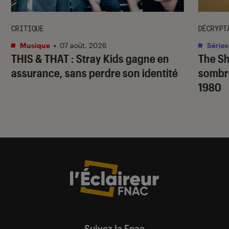
CRITIQUE
DÉCRYPT
Musique
•
07 août. 2026
Séries
THIS & THAT
: Stray Kids gagne en
The S
assurance, sans perdre son identité
sombr
1980
Suivez la Fnac